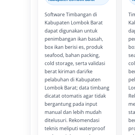
Software Timbangan di
Ti
Kabupaten Lombok Barat
Ka
dapat digunakan untuk
da
penimbangan ikan basah,
pe
box ikan berisi es, produk
box
seafood, bahan packing,
se
cold storage, serta validasi
col
berat kiriman dari/ke
be
pelabuhan di Kabupaten
pe
Lombok Barat; data timbang
Lo
dicatat otomatis agar tidak
Re
bergantung pada input
me
manual dan lebih mudah
sta
ditelusuri. Rekomendasi
be
teknis meliputi waterproof
pro