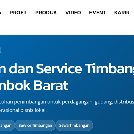
A
PROFIL
PRODUK
VIDEO
EVENT
KARIR
n dan Service Timban
mbok Barat
tuhan penimbangan untuk perdagangan, gudang, distribu
asional bisnis lokal.
bangan
Service Timbangan
Sewa Timbangan