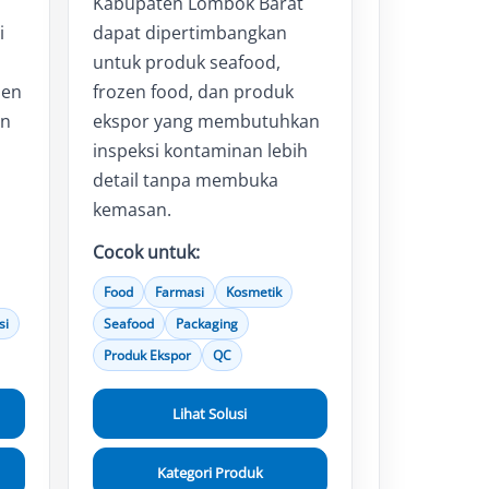
Kabupaten Lombok Barat
i
dapat dipertimbangkan
untuk produk seafood,
zen
frozen food, dan produk
an
ekspor yang membutuhkan
inspeksi kontaminan lebih
detail tanpa membuka
kemasan.
Cocok untuk:
Food
Farmasi
Kosmetik
si
Seafood
Packaging
Produk Ekspor
QC
Lihat Solusi
Kategori Produk