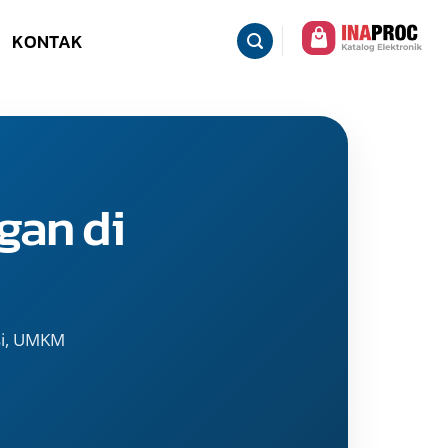
KONTAK
gan di
si, UMKM