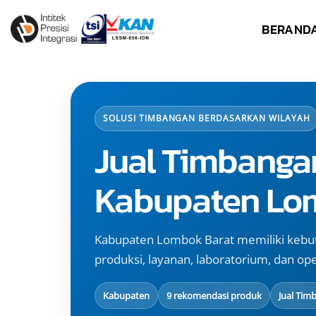
Skip
BERAND
to
content
SOLUSI TIMBANGAN BERDASARKAN WILAYAH
Jual Timbanga
Kabupaten Lo
Kabupaten Lombok Barat memiliki kebu
produksi, layanan, laboratorium, dan oper
Kabupaten
9 rekomendasi produk
Jual Tim