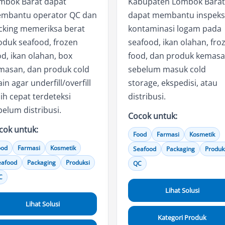
mbok Barat dapat
Kabupaten Lombok Barat
mbantu operator QC dan
dapat membantu inspeks
cking memeriksa berat
kontaminasi logam pada
oduk seafood, frozen
seafood, ikan olahan, fro
od, ikan olahan, box
food, dan produk kemas
masan, dan produk cold
sebelum masuk cold
in agar underfill/overfill
storage, ekspedisi, atau
ih cepat terdeteksi
distribusi.
belum distribusi.
Cocok untuk:
cok untuk:
Food
Farmasi
Kosmetik
ood
Farmasi
Kosmetik
Seafood
Packaging
Produk
eafood
Packaging
Produksi
QC
C
Lihat Solusi
Lihat Solusi
Kategori Produk