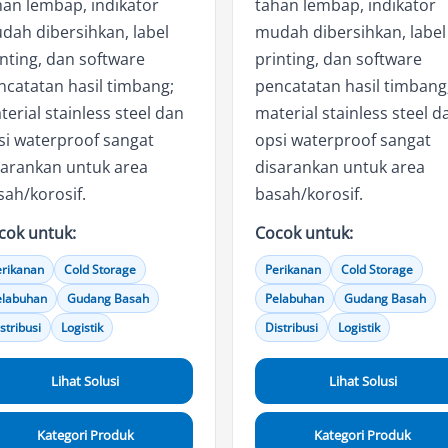
han lembap, indikator
tahan lembap, indikator
dah dibersihkan, label
mudah dibersihkan, label
inting, dan software
printing, dan software
ncatatan hasil timbang;
pencatatan hasil timbang
erial stainless steel dan
material stainless steel d
si waterproof sangat
opsi waterproof sangat
sarankan untuk area
disarankan untuk area
sah/korosif.
basah/korosif.
cok untuk:
Cocok untuk:
rikanan
Cold Storage
Perikanan
Cold Storage
elabuhan
Gudang Basah
Pelabuhan
Gudang Basah
stribusi
Logistik
Distribusi
Logistik
Lihat Solusi
Lihat Solusi
Kategori Produk
Kategori Produk