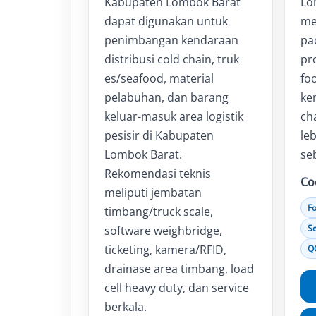
Kabupaten Lombok Barat
Lo
dapat digunakan untuk
me
penimbangan kendaraan
pa
distribusi cold chain, truk
pr
es/seafood, material
fo
pelabuhan, dan barang
ke
keluar-masuk area logistik
cha
pesisir di Kabupaten
leb
Lombok Barat.
se
Rekomendasi teknis
Co
meliputi jembatan
F
timbang/truck scale,
S
software weighbridge,
ticketing, kamera/RFID,
Q
drainase area timbang, load
cell heavy duty, dan service
berkala.