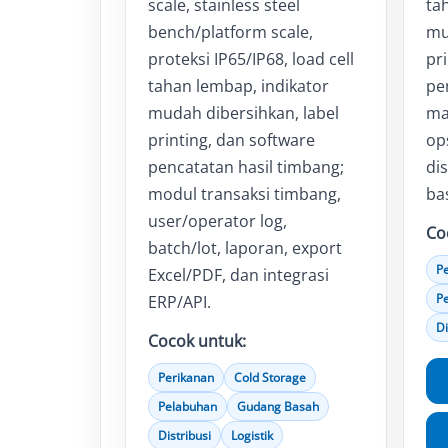
scale, stainless steel
ta
bench/platform scale,
mu
proteksi IP65/IP68, load cell
pr
tahan lembap, indikator
pe
mudah dibersihkan, label
mat
printing, dan software
op
pencatatan hasil timbang;
di
modul transaksi timbang,
ba
user/operator log,
Co
batch/lot, laporan, export
Pe
Excel/PDF, dan integrasi
P
ERP/API.
Di
Cocok untuk:
Perikanan
Cold Storage
Pelabuhan
Gudang Basah
Distribusi
Logistik