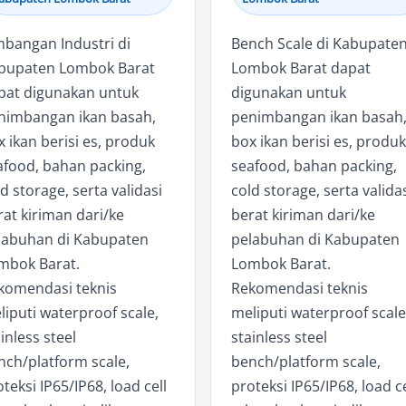
mbangan Industri di
Bench Scale di Kabupate
bupaten Lombok Barat
Lombok Barat dapat
pat digunakan untuk
digunakan untuk
nimbangan ikan basah,
penimbangan ikan basah
 ikan berisi es, produk
box ikan berisi es, produk
afood, bahan packing,
seafood, bahan packing,
d storage, serta validasi
cold storage, serta valida
rat kiriman dari/ke
berat kiriman dari/ke
labuhan di Kabupaten
pelabuhan di Kabupaten
mbok Barat.
Lombok Barat.
komendasi teknis
Rekomendasi teknis
liputi waterproof scale,
meliputi waterproof scale
inless steel
stainless steel
nch/platform scale,
bench/platform scale,
teksi IP65/IP68, load cell
proteksi IP65/IP68, load ce