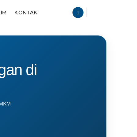
IR
KONTAK
gan di
 UMKM