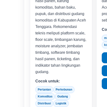
hasil panen, karung
dan
komoditas, bahan baku,
Ac
pupuk, dan distribusi gudang
pro
komoditas di Kabupaten Aceh
seb
Tenggara. Rekomendasi
Co
teknis meliputi platform scale,
m
floor scale, timbangan karung,
k
moisture analyzer, jembatan
timbang, software timbang
hasil panen, ticketing, dan
indikator tahan lingkungan
gudang.
Cocok untuk:
Pertanian
Perkebunan
Komoditas
Gudang
Distribusi
Logistik