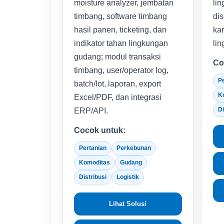
moisture analyzer, jembatan
li
timbang, software timbang
di
hasil panen, ticketing, dan
kar
indikator tahan lingkungan
li
gudang; modul transaksi
Co
timbang, user/operator log,
Pe
batch/lot, laporan, export
K
Excel/PDF, dan integrasi
Di
ERP/API.
Cocok untuk:
Pertanian
Perkebunan
Komoditas
Gudang
Distribusi
Logistik
Lihat Solusi