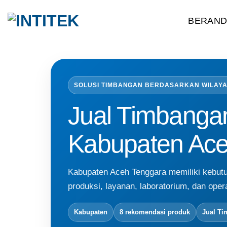
Skip
BERAN
to
content
SOLUSI TIMBANGAN BERDASARKAN WILAY
Jual Timbanga
Kabupaten Ace
Kabupaten Aceh Tenggara memiliki kebut
produksi, layanan, laboratorium, dan opera
Kabupaten
8 rekomendasi produk
Jual T