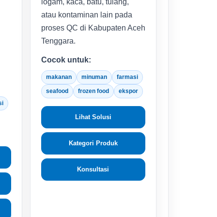
logam, kaca, batu, tulang,
atau kontaminan lain pada
proses QC di Kabupaten Aceh
Tenggara.
Cocok untuk:
makanan
minuman
farmasi
seafood
frozen food
ekspor
si
Lihat Solusi
Kategori Produk
Konsultasi