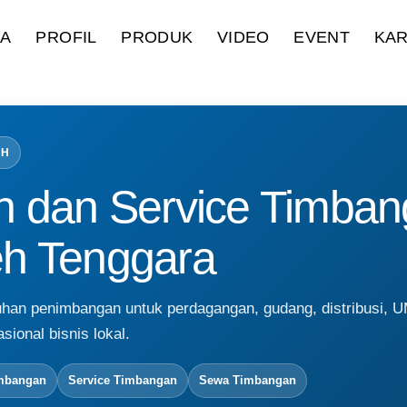
DA
PROFIL
PRODUK
VIDEO
EVENT
KAR
AH
n dan Service Timban
h Tenggara
uhan penimbangan untuk perdagangan, gudang, distribusi,
sional bisnis lokal.
imbangan
Service Timbangan
Sewa Timbangan