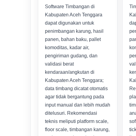
Software Timbangan di
Tim
Kabupaten Aceh Tenggara
Ka
dapat digunakan untuk
da
penimbangan karung, hasil
pe
panen, bahan baku, pallet
pan
komoditas, kadar air,
kom
pengiriman gudang, dan
pe
validasi berat
val
kendaraan/angkutan di
ke
Kabupaten Aceh Tenggara;
Ka
data timbang dicatat otomatis
Re
agar tidak bergantung pada
pla
input manual dan lebih mudah
ti
ditelusuri. Rekomendasi
ana
teknis meliputi platform scale,
sof
floor scale, timbangan karung,
tic