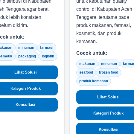
 distribusi di Kabupaten
untuk kebutuhan quality
eh Tenggara agar berat
control di Kabupaten Aceh
duk lebih konsisten
Tenggara, terutama pada
elum dikirim.
produk makanan, farmasi,
kosmetik, dan produk
cok untuk:
kemasan.
akanan
minuman
farmasi
Cocok untuk:
osmetik
packaging
logistik
makanan
minuman
farma
Lihat Solusi
seafood
frozen food
produk kemasan
Kategori Produk
Lihat Solusi
Konsultasi
Kategori Produk
Konsultasi