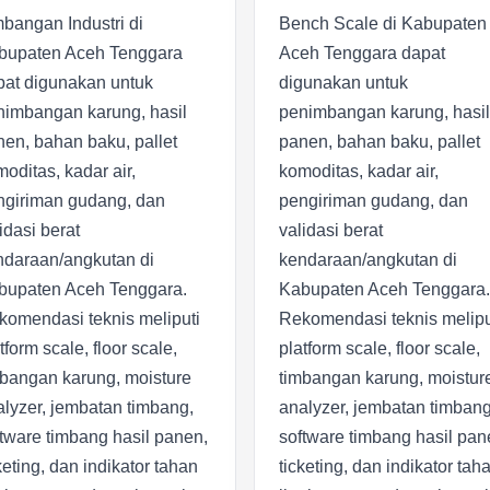
bangan Industri di
Bench Scale di Kabupaten
bupaten Aceh Tenggara
Aceh Tenggara dapat
pat digunakan untuk
digunakan untuk
nimbangan karung, hasil
penimbangan karung, hasil
en, bahan baku, pallet
panen, bahan baku, pallet
oditas, kadar air,
komoditas, kadar air,
ngiriman gudang, dan
pengiriman gudang, dan
idasi berat
validasi berat
ndaraan/angkutan di
kendaraan/angkutan di
bupaten Aceh Tenggara.
Kabupaten Aceh Tenggara.
komendasi teknis meliputi
Rekomendasi teknis melipu
tform scale, floor scale,
platform scale, floor scale,
mbangan karung, moisture
timbangan karung, moistur
lyzer, jembatan timbang,
analyzer, jembatan timbang
tware timbang hasil panen,
software timbang hasil pan
keting, dan indikator tahan
ticketing, dan indikator tah