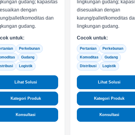
ngkungan gudang; kapasitas
lingkungan gudang; kapasi
sesuaikan dengan
disesuaikan dengan
ung/pallet/komoditas dan
karung/pallet/komoditas da
ngkungan gudang.
lingkungan gudang.
cok untuk:
Cocok untuk:
rtanian
Perkebunan
Pertanian
Perkebunan
omoditas
Gudang
Komoditas
Gudang
stribusi
Logistik
Distribusi
Logistik
Lihat Solusi
Lihat Solusi
Kategori Produk
Kategori Produk
Konsultasi
Konsultasi