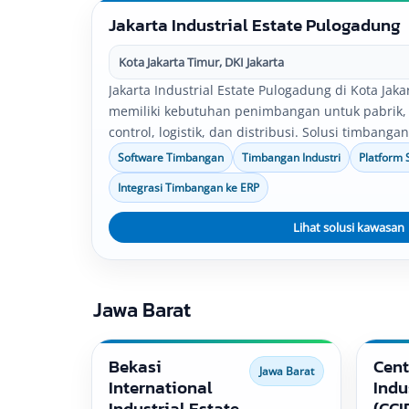
Jakarta Industrial Estate Pulogadung
Kota Jakarta Timur, DKI Jakarta
Jakarta Industrial Estate Pulogadung di Kota Jaka
memiliki kebutuhan penimbangan untuk pabrik, 
control, logistik, dan distribusi. Solusi timbanga
timbangan, platform scale, bench scale, serta in
Software Timbangan
Timbangan Industri
Platform 
disesuaikan dengan kebutuhan operasional per
Integrasi Timbangan ke ERP
Lihat solusi kawasan
Jawa Barat
Bekasi
Cent
Jawa Barat
International
Indu
Industrial Estate
(CCI