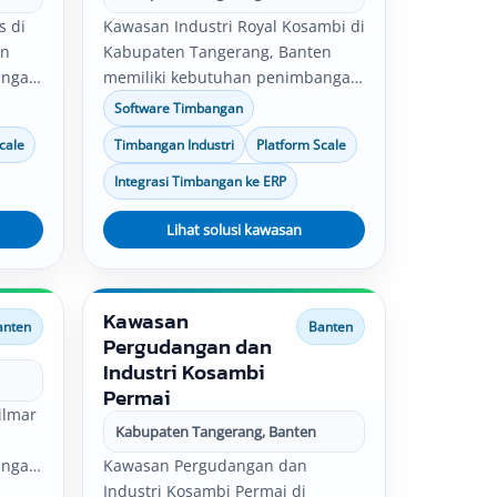
s di
Kawasan Industri Royal Kosambi di
en
Kabupaten Tangerang, Banten
angan
memiliki kebutuhan penimbangan
si,
untuk pabrik, gudang, produksi,
Software Timbangan
quality control, logistik, dan
cale
Timbangan Industri
Platform Scale
distribusi. Solusi timbangan
,
industri, software timbangan,
Integrasi Timbangan ke ERP
serta
platform scale, bench scale, serta
integrasi data timbang dapat
Lihat solusi kawasan
an
disesuaikan dengan kebutuhan
operasional perusahaan.
Kawasan
anten
Banten
Pergudangan dan
Industri Kosambi
Permai
ilmar
Kabupaten Tangerang, Banten
n
angan
Kawasan Pergudangan dan
si,
Industri Kosambi Permai di