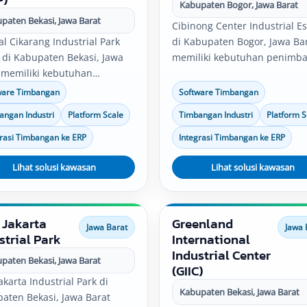
Kabupaten Bogor, Jawa Barat
paten Bekasi, Jawa Barat
Cibinong Center Industrial Es
al Cikarang Industrial Park
di Kabupaten Bogor, Jawa Ba
) di Kabupaten Bekasi, Jawa
memiliki kebutuhan penimb
 memiliki kebutuhan
untuk pabrik, gudang, produk
bangan untuk pabrik,
quality control, logistik, dan
ware Timbangan
Software Timbangan
g, produksi, quality control,
distribusi. Solusi timbangan
angan Industri
Platform Scale
Timbangan Industri
Platform S
ik, dan distribusi. Solusi
industri, software timbangan
ngan industri, software
platform scale, bench scale, 
grasi Timbangan ke ERP
Integrasi Timbangan ke ERP
ngan, platform scale, bench
integrasi data timbang dapat
, serta integrasi data timbang
Lihat solusi kawasan
disesuaikan dengan kebutuh
Lihat solusi kawasan
 disesuaikan dengan
operasional perusahaan.
uhan operasional
ahaan.
 Jakarta
Greenland
Jawa Barat
Jawa 
strial Park
International
Industrial Center
paten Bekasi, Jawa Barat
(GIIC)
akarta Industrial Park di
Kabupaten Bekasi, Jawa Barat
aten Bekasi, Jawa Barat