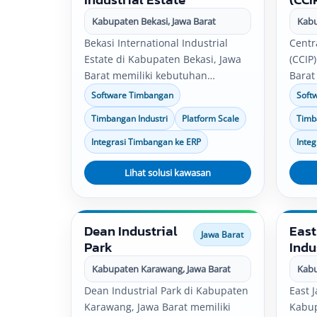
Kabupaten Bekasi, Jawa Barat
Kabu
Bekasi International Industrial
Centr
Estate di Kabupaten Bekasi, Jawa
(CCIP
Barat memiliki kebutuhan
Barat
penimbangan untuk pabrik,
penim
Software Timbangan
Soft
gudang, produksi, quality control,
gudan
Timbangan Industri
Platform Scale
Timb
logistik, dan distribusi. Solusi
logist
timbangan industri, software
timba
Integrasi Timbangan ke ERP
Inte
timbangan, platform scale, bench
timba
scale, serta integrasi data timbang
Lihat solusi kawasan
scale
dapat disesuaikan dengan
dapat
kebutuhan operasional
kebut
perusahaan.
perus
Dean Industrial
East
Jawa Barat
Park
Indu
Kabupaten Karawang, Jawa Barat
Kabu
Dean Industrial Park di Kabupaten
East J
Karawang, Jawa Barat memiliki
Kabup