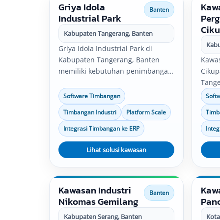
Griya Idola
Kawa
Banten
Industrial Park
Per
Cik
Kabupaten Tangerang, Banten
Kabu
Griya Idola Industrial Park di
Kabupaten Tangerang, Banten
Kawas
memiliki kebutuhan penimbangan
Cikup
untuk pabrik, gudang, produksi,
Tange
quality control, logistik, dan
kebu
Software Timbangan
Soft
distribusi. Solusi timbangan
pabri
Timbangan Industri
Platform Scale
Timb
industri, software timbangan,
contro
platform scale, bench scale, serta
Solus
Integrasi Timbangan ke ERP
Inte
integrasi data timbang dapat
softw
disesuaikan dengan kebutuhan
Lihat solusi kawasan
scale,
operasional perusahaan.
data 
denga
perus
Kawasan Industri
Kawa
Banten
Nikomas Gemilang
Pan
Kabupaten Serang, Banten
Kota