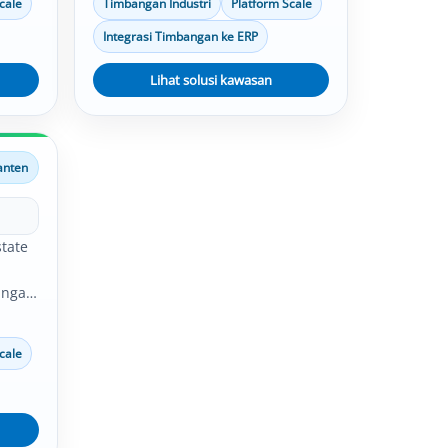
cale
Timbangan Industri
Platform Scale
,
industri, software timbangan,
serta
platform scale, bench scale, serta
Integrasi Timbangan ke ERP
integrasi data timbang dapat
an
disesuaikan dengan kebutuhan
Lihat solusi kawasan
operasional perusahaan.
anten
tate
n
angan
si,
cale
,
serta