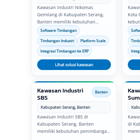
Kawasan Industri Nikomas
Kawas
Gemilang di Kabupaten Serang,
Kota 
Banten memiliki kebutuhan
kebu
penimbangan untuk pabrik,
pabri
Software Timbangan
Soft
gudang, produksi, quality control,
contro
Timbangan Industri
Platform Scale
Timb
logistik, dan distribusi. Solusi
Solus
timbangan industri, software
softw
Integrasi Timbangan ke ERP
Inte
timbangan, platform scale, bench
scale,
scale, serta integrasi data timbang
Lihat solusi kawasan
data 
dapat disesuaikan dengan
denga
kebutuhan operasional
perus
perusahaan.
Kawasan Industri
Kawa
Banten
SBS
Sum
Kabupaten Serang, Banten
Kabu
Kawasan Industri SBS di
Kawas
Kabupaten Serang, Banten
di Ka
memiliki kebutuhan penimbangan
memil
untuk pabrik, gudang, produksi,
untuk