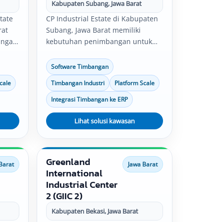
Kabupaten Subang, Jawa Barat
tate
CP Industrial Estate di Kabupaten
rat
Subang, Jawa Barat memiliki
angan
kebutuhan penimbangan untuk
si,
pabrik, gudang, produksi, quality
control, logistik, dan distribusi.
Software Timbangan
Solusi timbangan industri,
cale
Timbangan Industri
Platform Scale
,
software timbangan, platform
serta
scale, bench scale, serta integrasi
Integrasi Timbangan ke ERP
data timbang dapat disesuaikan
an
dengan kebutuhan operasional
Lihat solusi kawasan
perusahaan.
Greenland
Barat
Jawa Barat
International
Industrial Center
2 (GIIC 2)
Kabupaten Bekasi, Jawa Barat