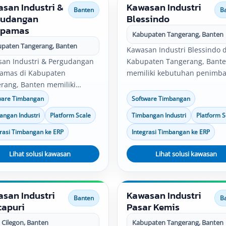
san Industri &
Kawasan Industri
Banten
B
gudangan
Blessindo
upamas
Kabupaten Tangerang, Banten
paten Tangerang, Banten
Kawasan Industri Blessindo d
an Industri & Pergudangan
Kabupaten Tangerang, Bant
amas di Kabupaten
memiliki kebutuhan penimb
rang, Banten memiliki
untuk pabrik, gudang, produk
tuhan penimbangan untuk
quality control, logistik, dan
ware Timbangan
Software Timbangan
k, gudang, produksi, quality
distribusi. Solusi timbangan
angan Industri
Platform Scale
Timbangan Industri
Platform S
l, logistik, dan distribusi.
industri, software timbangan
i timbangan industri,
platform scale, bench scale, 
grasi Timbangan ke ERP
Integrasi Timbangan ke ERP
are timbangan, platform
integrasi data timbang dapat
 bench scale, serta integrasi
Lihat solusi kawasan
disesuaikan dengan kebutuh
Lihat solusi kawasan
timbang dapat disesuaikan
operasional perusahaan.
n kebutuhan operasional
ahaan.
san Industri
Kawasan Industri
Banten
B
capuri
Pasar Kemis
 Cilegon, Banten
Kabupaten Tangerang, Banten