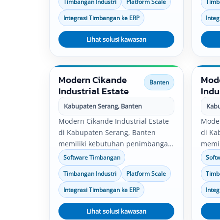
Timbangan Industri
Platform Scale
Timb
logistik, dan distribusi. Solusi
softw
timbangan industri, software
scale,
Integrasi Timbangan ke ERP
Inte
timbangan, platform scale, bench
data 
scale, serta integrasi data timbang
Lihat solusi kawasan
denga
dapat disesuaikan dengan
perus
kebutuhan operasional
perusahaan.
Modern Cikande
Mod
Banten
Industrial Estate
Indu
Kabupaten Serang, Banten
Kabu
Modern Cikande Industrial Estate
Moder
di Kabupaten Serang, Banten
di Ka
memiliki kebutuhan penimbangan
memil
untuk pabrik, gudang, produksi,
untuk
Software Timbangan
Soft
quality control, logistik, dan
qualit
Timbangan Industri
Platform Scale
Timb
distribusi. Solusi timbangan
distr
industri, software timbangan,
indus
Integrasi Timbangan ke ERP
Inte
platform scale, bench scale, serta
platf
integrasi data timbang dapat
Lihat solusi kawasan
integ