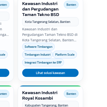
Kawasan Industri
anten
Banten
dan Pergudangan
Taman Tekno BSD
Kota Tangerang Selatan, Banten
i
en
Kawasan Industri dan
angan
Pergudangan Taman Tekno BSD di
si,
Kota Tangerang Selatan, Banten
memiliki kebutuhan penimbangan
Software Timbangan
untuk pabrik, gudang, produksi,
cale
Timbangan Industri
Platform Scale
,
quality control, logistik, dan
serta
distribusi. Solusi timbangan
Integrasi Timbangan ke ERP
industri, software timbangan,
an
platform scale, bench scale, serta
Lihat solusi kawasan
integrasi data timbang dapat
disesuaikan dengan kebutuhan
operasional perusahaan.
Kawasan Industri
anten
Banten
Royal Kosambi
Kabupaten Tangerang, Banten