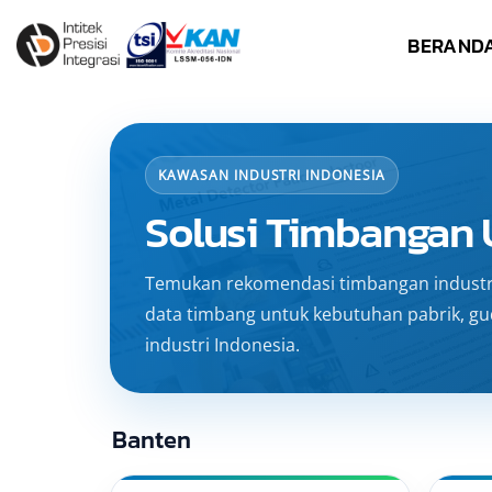
Skip
BERAND
to
content
KAWASAN INDUSTRI INDONESIA
Solusi Timbangan 
Temukan rekomendasi timbangan industri,
data timbang untuk kebutuhan pabrik, guda
industri Indonesia.
Banten