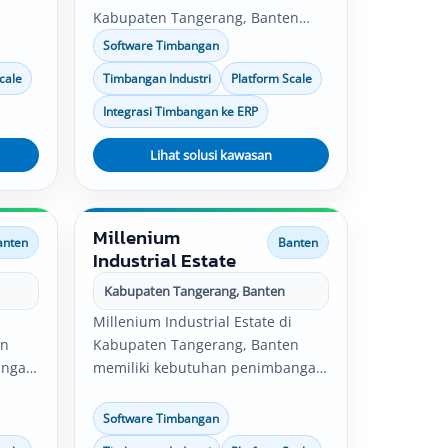
Kabupaten Tangerang, Banten
memiliki kebutuhan penimbangan
Software Timbangan
,
untuk pabrik, gudang, produksi,
cale
Timbangan Industri
Platform Scale
serta
quality control, logistik, dan
distribusi. Solusi timbangan
Integrasi Timbangan ke ERP
an
industri, software timbangan,
platform scale, bench scale, serta
Lihat solusi kawasan
integrasi data timbang dapat
disesuaikan dengan kebutuhan
operasional perusahaan.
Millenium
anten
Banten
Industrial Estate
Kabupaten Tangerang, Banten
Millenium Industrial Estate di
en
Kabupaten Tangerang, Banten
angan
memiliki kebutuhan penimbangan
si,
untuk pabrik, gudang, produksi,
quality control, logistik, dan
Software Timbangan
distribusi. Solusi timbangan