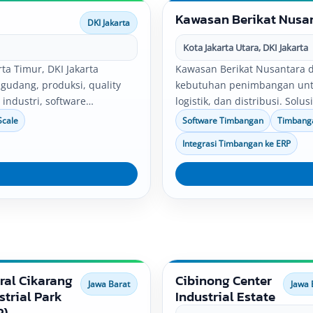
Kawasan Berikat Nusa
DKI Jakarta
Kota Jakarta Utara, DKI Jakarta
rta Timur, DKI Jakarta
Kawasan Berikat Nusantara di
gudang, produksi, quality
kebutuhan penimbangan untuk
n industri, software
logistik, dan distribusi. Sol
tegrasi data timbang dapat
platform scale, bench scale,
Scale
Software Timbangan
Timbanga
usahaan.
dengan kebutuhan operasion
Integrasi Timbangan ke ERP
ral Cikarang
Cibinong Center
Jawa Barat
Jawa 
strial Park
Industrial Estate
P)