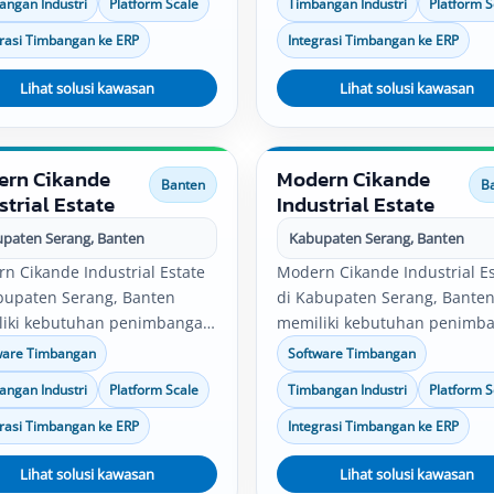
angan Industri
Platform Scale
Timbangan Industri
Platform S
are timbangan, platform
industri, software timbangan
 bench scale, serta integrasi
platform scale, bench scale, 
grasi Timbangan ke ERP
Integrasi Timbangan ke ERP
timbang dapat disesuaikan
integrasi data timbang dapat
n kebutuhan operasional
Lihat solusi kawasan
disesuaikan dengan kebutuh
Lihat solusi kawasan
ahaan.
operasional perusahaan.
ern Cikande
Modern Cikande
Banten
B
strial Estate
Industrial Estate
paten Serang, Banten
Kabupaten Serang, Banten
n Cikande Industrial Estate
Modern Cikande Industrial Es
bupaten Serang, Banten
di Kabupaten Serang, Bante
iki kebutuhan penimbangan
memiliki kebutuhan penimb
 pabrik, gudang, produksi,
untuk pabrik, gudang, produk
ware Timbangan
Software Timbangan
y control, logistik, dan
quality control, logistik, dan
angan Industri
Platform Scale
Timbangan Industri
Platform S
ibusi. Solusi timbangan
distribusi. Solusi timbangan
tri, software timbangan,
industri, software timbangan
grasi Timbangan ke ERP
Integrasi Timbangan ke ERP
orm scale, bench scale, serta
platform scale, bench scale, 
rasi data timbang dapat
Lihat solusi kawasan
integrasi data timbang dapat
Lihat solusi kawasan