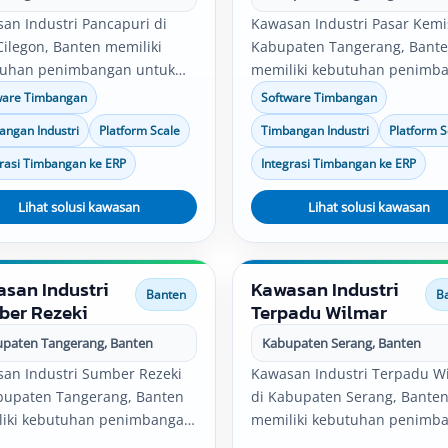
an Industri Pancapuri di
Kawasan Industri Pasar Kemi
Cilegon, Banten memiliki
Kabupaten Tangerang, Bant
tuhan penimbangan untuk
memiliki kebutuhan penimb
k, gudang, produksi, quality
untuk pabrik, gudang, produk
ware Timbangan
Software Timbangan
l, logistik, dan distribusi.
quality control, logistik, dan
angan Industri
Platform Scale
Timbangan Industri
Platform S
i timbangan industri,
distribusi. Solusi timbangan
are timbangan, platform
industri, software timbangan
grasi Timbangan ke ERP
Integrasi Timbangan ke ERP
 bench scale, serta integrasi
platform scale, bench scale, 
timbang dapat disesuaikan
Lihat solusi kawasan
integrasi data timbang dapat
Lihat solusi kawasan
n kebutuhan operasional
disesuaikan dengan kebutuh
ahaan.
operasional perusahaan.
san Industri
Kawasan Industri
Banten
B
ber Rezeki
Terpadu Wilmar
paten Tangerang, Banten
Kabupaten Serang, Banten
an Industri Sumber Rezeki
Kawasan Industri Terpadu W
bupaten Tangerang, Banten
di Kabupaten Serang, Bante
iki kebutuhan penimbangan
memiliki kebutuhan penimb
 pabrik, gudang, produksi,
untuk pabrik, gudang, produk