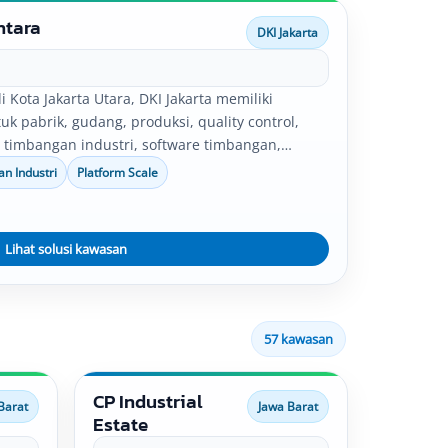
ntara
DKI Jakarta
 Kota Jakarta Utara, DKI Jakarta memiliki
 pabrik, gudang, produksi, quality control,
usi timbangan industri, software timbangan,
 serta integrasi data timbang dapat disesuaikan
n Industri
Platform Scale
al perusahaan.
Lihat solusi kawasan
57 kawasan
CP Industrial
Barat
Jawa Barat
Estate