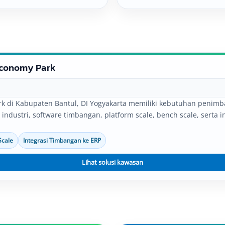
uaikan dengan kebutuhan
disesuaikan dengan kebutuh
sional perusahaan.
operasional perusahaan.
Economy Park
k di Kabupaten Bantul, DI Yogyakarta memiliki kebutuhan penimba
gan industri, software timbangan, platform scale, bench scale, sert
Scale
Integrasi Timbangan ke ERP
Lihat solusi kawasan