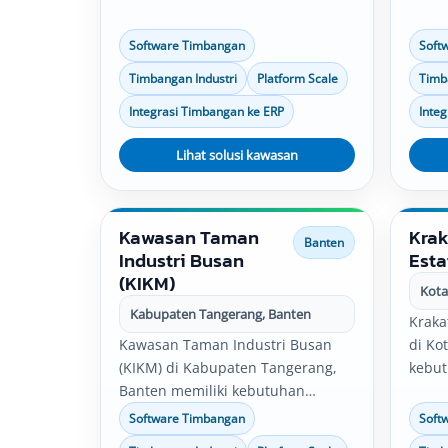
quality control, logistik, dan
qualit
distribusi. Solusi timbangan
distr
Software Timbangan
Soft
industri, software timbangan,
indus
Timbangan Industri
Platform Scale
Timb
platform scale, bench scale, serta
platf
integrasi data timbang dapat
integ
Integrasi Timbangan ke ERP
Inte
disesuaikan dengan kebutuhan
dises
operasional perusahaan.
Lihat solusi kawasan
opera
Kawasan Taman
Krak
Banten
Industri Busan
Esta
(KIKM)
Kota
Kabupaten Tangerang, Banten
Kraka
Kawasan Taman Industri Busan
di Ko
(KIKM) di Kabupaten Tangerang,
kebu
Banten memiliki kebutuhan
pabri
penimbangan untuk pabrik,
contro
Software Timbangan
Soft
gudang, produksi, quality control,
Solus