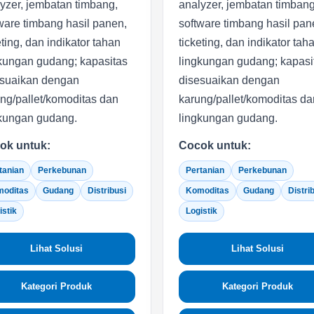
yzer, jembatan timbang,
analyzer, jembatan timbang
ware timbang hasil panen,
software timbang hasil pan
eting, dan indikator tahan
ticketing, dan indikator tah
kungan gudang; kapasitas
lingkungan gudang; kapasi
esuaikan dengan
disesuaikan dengan
ng/pallet/komoditas dan
karung/pallet/komoditas da
kungan gudang.
lingkungan gudang.
ok untuk:
Cocok untuk:
tanian
Perkebunan
Pertanian
Perkebunan
oditas
Gudang
Distribusi
Komoditas
Gudang
Distri
istik
Logistik
Lihat Solusi
Lihat Solusi
Kategori Produk
Kategori Produk