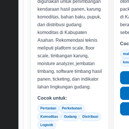
digunakan untuk penimbangan
otom
kendaraan hasil panen, karung
pack
komoditas, bahan baku, pupuk,
di K
dan distribusi gudang
bera
komoditas di Kabupaten
sebe
Asahan. Rekomendasi teknis
Coc
meliputi platform scale, floor
ma
scale, timbangan karung,
kos
moisture analyzer, jembatan
timbang, software timbang hasil
panen, ticketing, dan indikator
tahan lingkungan gudang.
Cocok untuk:
Pertanian
Perkebunan
Komoditas
Gudang
Distribusi
Logistik