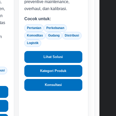
,
preventive maintenance,
en,
overhaul, dan kalibrasi.
an
Cocok untuk:
tas
Pertanian
Perkebunan
Komoditas
Gudang
Distribusi
n
Logistik
Lihat Solusi
busi
Kategori Produk
Konsultasi