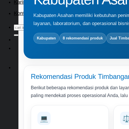
Karir
Kontak
Kabupaten Asahan memiliki kebutuhan penim
layanan, laboratorium, dan operasional bisnis
Search
for:
Kabupaten
8 rekomendasi produk
Jual Timb
Rekomendasi Produk Timbangan 
Berikut beberapa rekomendasi produk dan layan
paling mendekati proses operasional Anda, lalu k
💻
⚖