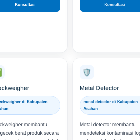
Konsultasi
Konsultasi
✅
🛡️
ckweigher
Metal Detector
eckweigher di Kabupaten
metal detector di Kabupaten
ahan
Asahan
ckweigher membantu
Metal detector membantu
ecek berat produk secara
mendeteksi kontaminasi l