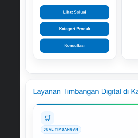
Lihat Solusi
Kategori Produk
Konsultasi
Layanan Timbangan Digital di 
🛒
JUAL TIMBANGAN