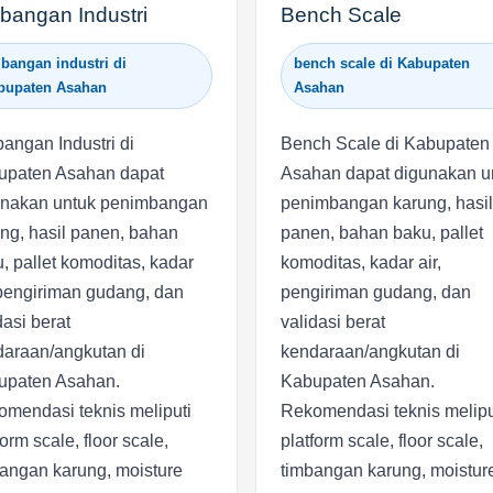
bangan Industri
Bench Scale
bangan industri di
bench scale di Kabupaten
bupaten Asahan
Asahan
angan Industri di
Bench Scale di Kabupaten
upaten Asahan dapat
Asahan dapat digunakan u
unakan untuk penimbangan
penimbangan karung, hasil
ng, hasil panen, bahan
panen, bahan baku, pallet
, pallet komoditas, kadar
komoditas, kadar air,
 pengiriman gudang, dan
pengiriman gudang, dan
dasi berat
validasi berat
araan/angkutan di
kendaraan/angkutan di
upaten Asahan.
Kabupaten Asahan.
mendasi teknis meliputi
Rekomendasi teknis melipu
form scale, floor scale,
platform scale, floor scale,
angan karung, moisture
timbangan karung, moistur