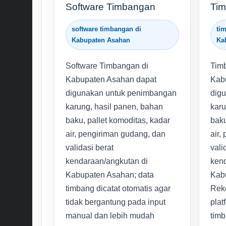
Software Timbangan
Tim
software timbangan di
tim
Kabupaten Asahan
Ka
Software Timbangan di
Timb
Kabupaten Asahan dapat
Kab
digunakan untuk penimbangan
dig
karung, hasil panen, bahan
karu
baku, pallet komoditas, kadar
baku
air, pengiriman gudang, dan
air,
validasi berat
vali
kendaraan/angkutan di
kend
Kabupaten Asahan; data
Kab
timbang dicatat otomatis agar
Reko
tidak bergantung pada input
plat
manual dan lebih mudah
timb