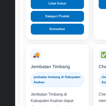
Lihat Solusi
Kategori Produk
Konsultasi
🚚
Jembatan Timbang
Che
jembatan timbang di Kabupaten
ch
Asahan
As
Jembatan Timbang di
Che
Kabupaten Asahan dapat
meng