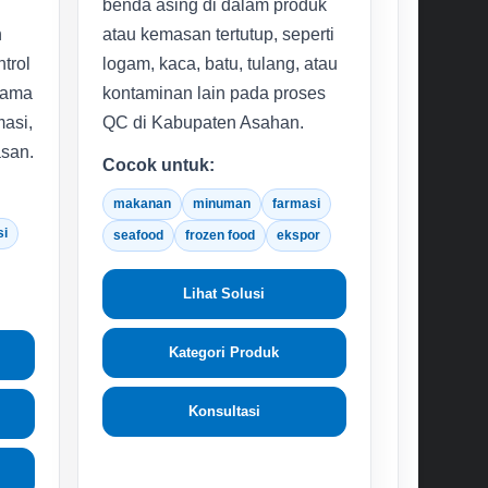
benda asing di dalam produk
n
atau kemasan tertutup, seperti
trol
logam, kaca, batu, tulang, atau
tama
kontaminan lain pada proses
asi,
QC di Kabupaten Asahan.
asan.
Cocok untuk:
makanan
minuman
farmasi
si
seafood
frozen food
ekspor
Lihat Solusi
Kategori Produk
Konsultasi