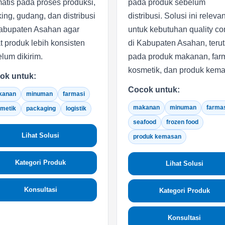
atis pada proses produksi,
pada produk sebelum
ing, gudang, dan distribusi
distribusi. Solusi ini releva
abupaten Asahan agar
untuk kebutuhan quality con
t produk lebih konsisten
di Kabupaten Asahan, teru
lum dikirim.
pada produk makanan, farm
kosmetik, dan produk kem
ok untuk:
Cocok untuk:
kanan
minuman
farmasi
makanan
minuman
farma
metik
packaging
logistik
seafood
frozen food
Lihat Solusi
produk kemasan
Kategori Produk
Lihat Solusi
Konsultasi
Kategori Produk
Konsultasi