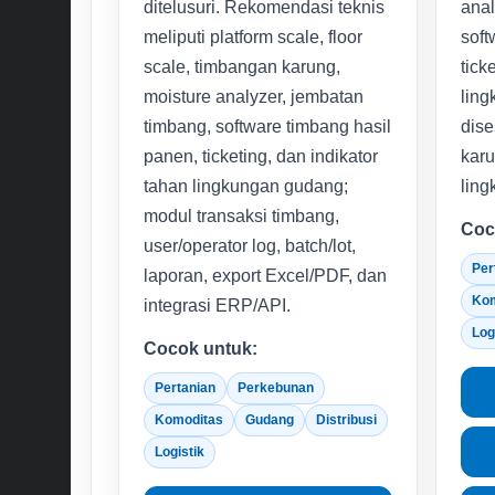
ditelusuri. Rekomendasi teknis
anal
meliputi platform scale, floor
soft
scale, timbangan karung,
tick
moisture analyzer, jembatan
ling
timbang, software timbang hasil
dis
panen, ticketing, dan indikator
karu
tahan lingkungan gudang;
ling
modul transaksi timbang,
Coc
user/operator log, batch/lot,
Per
laporan, export Excel/PDF, dan
Kom
integrasi ERP/API.
Log
Cocok untuk:
Pertanian
Perkebunan
Komoditas
Gudang
Distribusi
Logistik