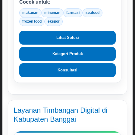
Cocok untuk:
makanan
minuman
farmasi
seafood
frozen food
ekspor
Lihat Solusi
Kategori Produk
Konsultasi
Layanan Timbangan Digital di
Kabupaten Banggai