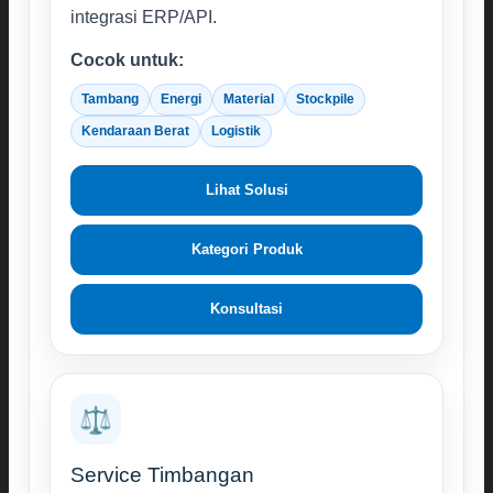
integrasi ERP/API.
Cocok untuk:
Tambang
Energi
Material
Stockpile
Kendaraan Berat
Logistik
Lihat Solusi
Kategori Produk
Konsultasi
⚖️
Service Timbangan