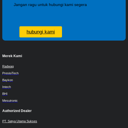
Jangan ragu untuk hubungi kami segera
hubungi kami
Merek Kami
Radwag
PresisiTech
Baykon
Intech
BHI
Mesutronic
Authorized Dealer
PT. Satya Utama Sukses