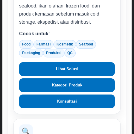
seafood, ikan olahan, frozen food, dan
produk kemasan sebelum masuk cold
storage, ekspedisi, atau distribusi.
Cocok untuk:
Food
Farmasi
Kosmetik
Seafood
Packaging
Produksi
QC
Lihat Solusi
Kategori Produk
Konsultasi
🔍