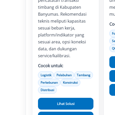
pencatatan transaksi
und
timbang di Kabupaten
me
Banyumas. Rekomendasi
mu
teknis meliputi kapasitas
Co
sesuai beban kerja,
F
platform/indikator yang
S
sesuai area, opsi koneksi
data, dan dukungan
Q
service/kalibrasi.
Cocok untuk:
Logistik
Pelabuhan
Tambang
Perkebunan
Konstruksi
Distribusi
Lihat Solusi