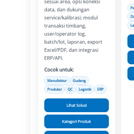
sesuai area, opsi koneksi
P
data, dan dukungan
Di
service/kalibrasi; modul
transaksi timbang,
L
user/operator log,
batch/lot, laporan, export
Excel/PDF, dan integrasi
ERP/API.
Cocok untuk:
Manufaktur
Gudang
Produksi
QC
Logistik
ERP
Lihat Solusi
Kategori Produk