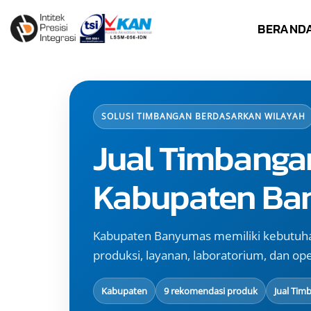
Skip
BERAND
to
content
SOLUSI TIMBANGAN BERDASARKAN WILAYAH
Jual Timbanga
Kabupaten Ba
Kabupaten Banyumas memiliki kebutuha
produksi, layanan, laboratorium, dan oper
Kabupaten
9 rekomendasi produk
Jual Tim