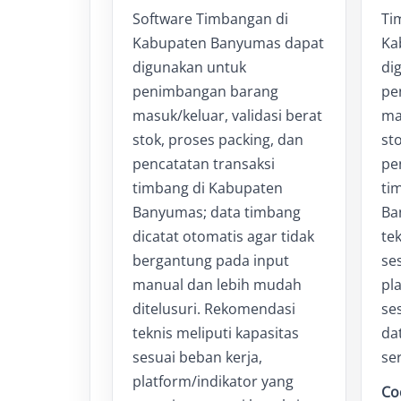
Software Timbangan di
Ti
Kabupaten Banyumas dapat
Ka
digunakan untuk
di
penimbangan barang
pe
masuk/keluar, validasi berat
ma
stok, proses packing, dan
st
pencatatan transaksi
pe
timbang di Kabupaten
ti
Banyumas; data timbang
Ba
dicatat otomatis agar tidak
tek
bergantung pada input
se
manual dan lebih mudah
pl
ditelusuri. Rekomendasi
ses
teknis meliputi kapasitas
da
sesuai beban kerja,
ser
platform/indikator yang
Co