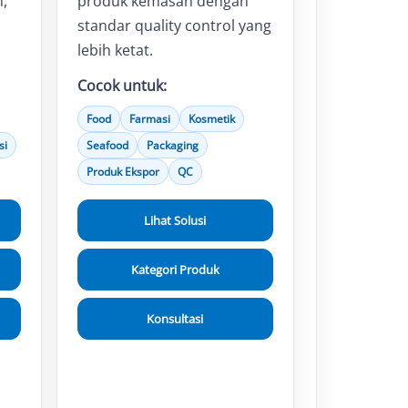
n,
produk kemasan dengan
standar quality control yang
lebih ketat.
Cocok untuk:
Food
Farmasi
Kosmetik
si
Seafood
Packaging
Produk Ekspor
QC
Lihat Solusi
Kategori Produk
Konsultasi