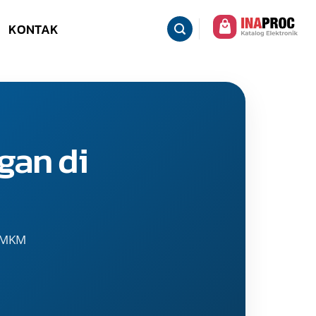
KONTAK
gan di
 UMKM