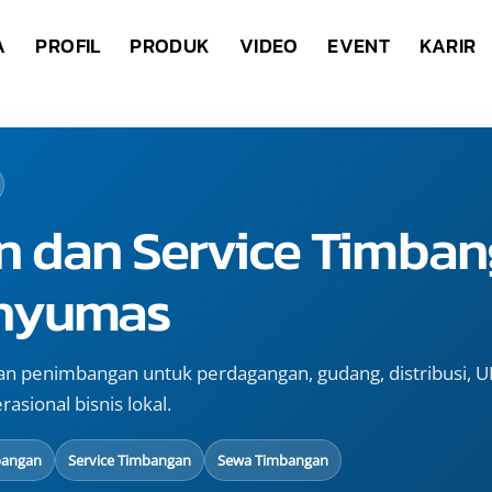
A
PROFIL
PRODUK
VIDEO
EVENT
KARIR
n dan Service Timban
nyumas
n penimbangan untuk perdagangan, gudang, distribusi,
asional bisnis lokal.
bangan
Service Timbangan
Sewa Timbangan