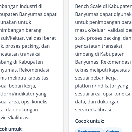
mbangan Industri di
Bench Scale di Kabupate
bupaten Banyumas dapat
Banyumas dapat digunak
gunakan untuk
untuk penimbangan bar
nimbangan barang
masuk/keluar, validasi be
suk/keluar, validasi berat
stok, proses packing, dan
ok, proses packing, dan
pencatatan transaksi
ncatatan transaksi
timbang di Kabupaten
mbang di Kabupaten
Banyumas. Rekomendasi
nyumas. Rekomendasi
teknis meliputi kapasitas
nis meliputi kapasitas
sesuai beban kerja,
suai beban kerja,
platform/indikator yang
atform/indikator yang
sesuai area, opsi koneksi
uai area, opsi koneksi
data, dan dukungan
ta, dan dukungan
service/kalibrasi.
vice/kalibrasi.
Cocok untuk:
cok untuk:
Perdagangan
Gudang