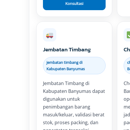
Konsultasi
Jembatan Timbang
Ch
jembatan timbang di
c
Kabupaten Banyumas
B
Jembatan Timbang di
Ch
Kabupaten Banyumas dapat
Ba
digunakan untuk
op
penimbangan barang
me
masuk/keluar, validasi berat
jad
stok, proses packing, dan
pa