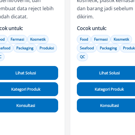
erfill/overfill, dan
kosmetik, plastik kemasa
mbuat data reject lebih
dan barang jadi sebelum
dah dicatat.
dikirim.
cok untuk:
Cocok untuk:
ood
Farmasi
Kosmetik
Food
Farmasi
Kosmetik
eafood
Packaging
Produksi
Seafood
Packaging
Produk
C
QC
Lihat Solusi
Lihat Solusi
Kategori Produk
Kategori Produk
Konsultasi
Konsultasi