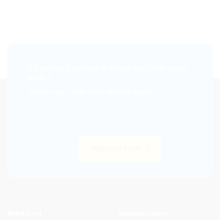
Ada pertanyaan untuk kebutuhan timbangan
Anda?
Jangan ragu untuk hubungi kami segera
HUBUNGI KAMI
Merek Kami
Authorized Dealer