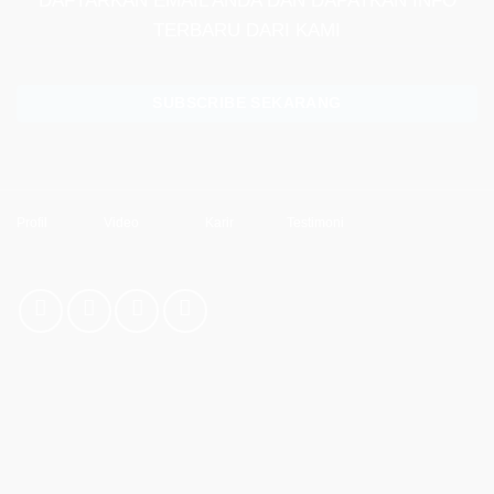
DAFTARKAN EMAIL ANDA DAN DAPATKAN INFO
TERBARU DARI KAMI
SUBSCRIBE SEKARANG
Profil
Video
Karir
Testimoni