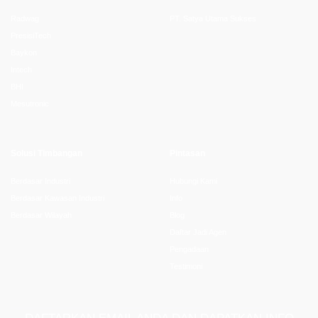
Radwag
PT. Satya Utama Sukses
PresisiTech
Baykon
Intech
BHI
Mesutronic
Solusi Timbangan
Pintasan
Berdasar Industri
Hubungi Kami
Berdasar Kawasan Industri
Info
Berdasar Wilayah
Blog
Daftar Jadi Agen
Pengadaan
Testimoni