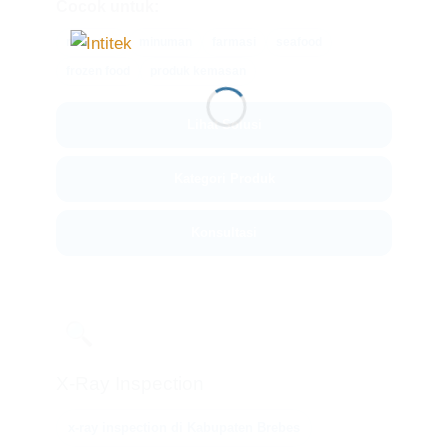
Cocok untuk:
makanan
minuman
farmasi
seafood
frozen food
produk kemasan
Lihat Solusi
Kategori Produk
Konsultasi
🔍
X-Ray Inspection
x-ray inspection di Kabupaten Brebes