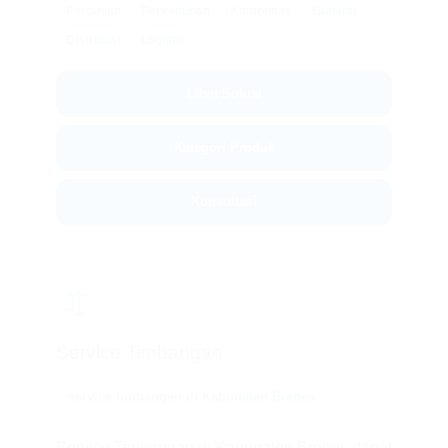
Pertanian
Perkebunan
Komoditas
Gudang
Distribusi
Logistik
Lihat Solusi
Kategori Produk
Konsultasi
⚖️
Service Timbangan
service timbangan di Kabupaten Brebes
Service Timbangan di Kabupaten Brebes dapat