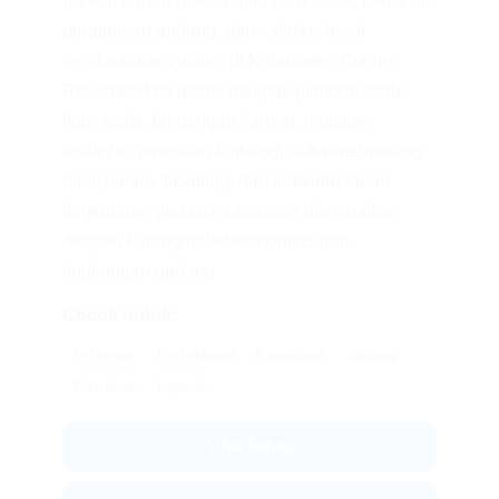
panen, bahan baku, pallet komoditas, kadar air,
pengiriman gudang, dan validasi berat
kendaraan/angkutan di Kabupaten Ciamis.
Rekomendasi teknis meliputi platform scale,
floor scale, timbangan karung, moisture
analyzer, jembatan timbang, software timbang
hasil panen, ticketing, dan indikator tahan
lingkungan gudang; kapasitas disesuaikan
dengan karung/pallet/komoditas dan
lingkungan gudang.
Cocok untuk:
Pertanian
Perkebunan
Komoditas
Gudang
Distribusi
Logistik
Lihat Solusi