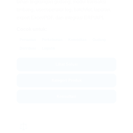
tahan lingkungan gudang; modul transaksi
timbang, user/operator log, batch/lot, laporan,
export Excel/PDF, dan integrasi ERP/API.
Cocok untuk:
Pertanian
Perkebunan
Komoditas
Gudang
Distribusi
Logistik
Lihat Solusi
Kategori Produk
Konsultasi
⚖️