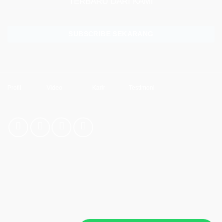
TERBARU DARI KAMI
SUBSCRIBE SEKARANG
Profil
Video
Karir
Testimoni