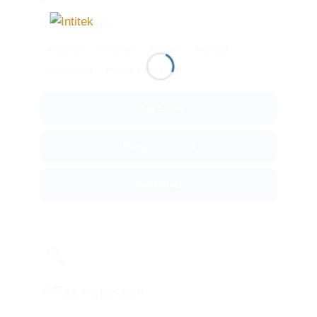
Cocok untuk:
makanan
minuman
farmasi
seafood
frozen food
produk kemasan
Lihat Solusi
Kategori Produk
Konsultasi
🔍
X-Ray Inspection