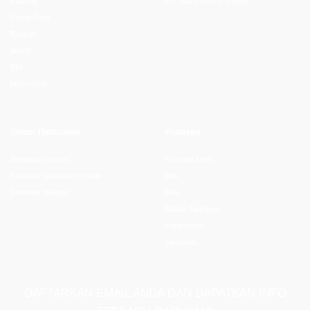
Radwag
PT. Satya Utama Sukses
PresisiTech
Baykon
Intech
BHI
Mesutronic
Solusi Timbangan
Pintasan
Berdasar Industri
Hubungi Kami
Berdasar Kawasan Industri
Info
Berdasar Wilayah
Blog
Daftar Jadi Agen
Pengadaan
Testimoni
DAFTARKAN EMAIL ANDA DAN DAPATKAN INFO