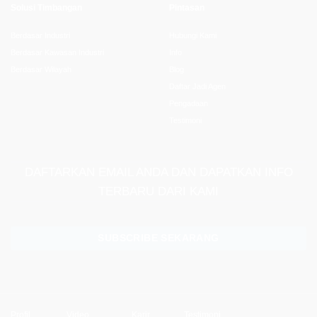
Solusi Timbangan
Pintasan
Berdasar Industri
Hubungi Kami
Berdasar Kawasan Industri
Info
Berdasar Wilayah
Blog
Daftar Jadi Agen
Pengadaan
Testimoni
DAFTARKAN EMAIL ANDA DAN DAPATKAN INFO
TERBARU DARI KAMI
SUBSCRIBE SEKARANG
Profil
Video
Karir
Testimoni