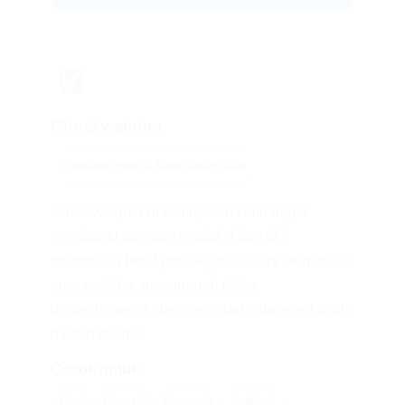
✅
Checkweigher
checkweigher di Kabupaten Dairi
Checkweigher di Kabupaten Dairi dapat
membantu operator produksi dan QC
memeriksa berat produk jadi secara otomatis di
area packing, mengurangi risiko
underfill/overfill, dan membuat data reject lebih
mudah dicatat.
Cocok untuk:
Food
Farmasi
Kosmetik
Seafood