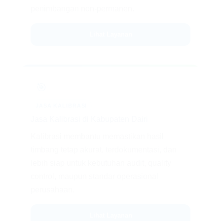
penimbangan non-permanen.
Lihat Layanan
🎯
JASA KALIBRASI
Jasa Kalibrasi di Kabupaten Dairi
Kalibrasi membantu memastikan hasil
timbang tetap akurat, terdokumentasi, dan
lebih siap untuk kebutuhan audit, quality
control, maupun standar operasional
perusahaan.
Lihat Layanan