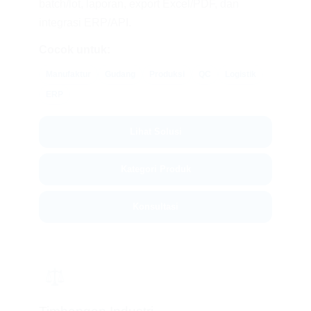
batch/lot, laporan, export Excel/PDF, dan
integrasi ERP/API.
Cocok untuk:
Manufaktur
Gudang
Produksi
QC
Logistik
ERP
Lihat Solusi
Kategori Produk
Konsultasi
⚖️