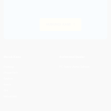
HUBUNGI KAMI
Merek Kami
Authorized Dealer
Radwag
PT. Satya Utama Sukses
PresisiTech
Baykon
Intech
BHI
Mesutronic