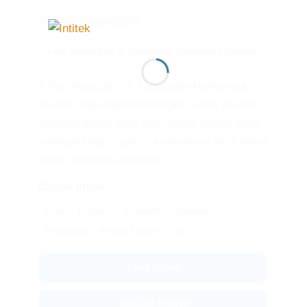
X-Ray Inspection
x-ray inspection di Kabupaten Halmahera Selatan
X-Ray Inspection di Kabupaten Halmahera
Selatan dapat dipertimbangkan untuk produk
seafood, frozen food, dan produk ekspor yang
membutuhkan inspeksi kontaminan lebih detail
tanpa membuka kemasan.
Cocok untuk:
Food
Farmasi
Kosmetik
Seafood
Packaging
Produk Ekspor
QC
Lihat Solusi
Kategori Produk