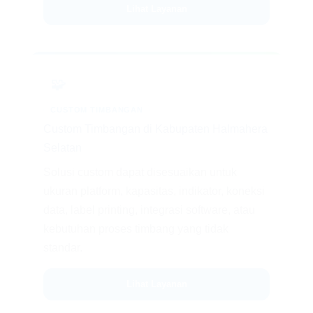
Lihat Layanan
🧩
CUSTOM TIMBANGAN
Custom Timbangan di Kabupaten Halmahera
Selatan
Solusi custom dapat disesuaikan untuk
ukuran platform, kapasitas, indikator, koneksi
data, label printing, integrasi software, atau
kebutuhan proses timbang yang tidak
standar.
Lihat Layanan