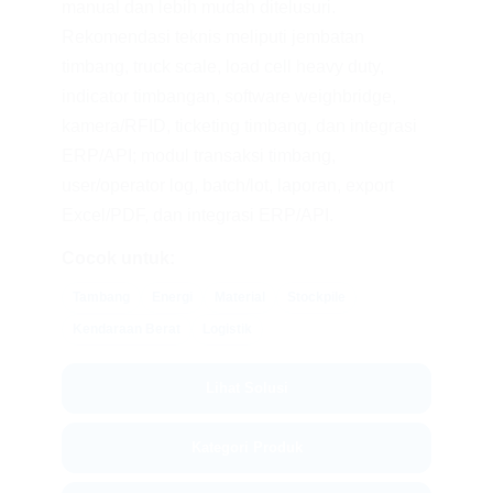
manual dan lebih mudah ditelusuri.
Rekomendasi teknis meliputi jembatan
timbang, truck scale, load cell heavy duty,
indicator timbangan, software weighbridge,
kamera/RFID, ticketing timbang, dan integrasi
ERP/API; modul transaksi timbang,
user/operator log, batch/lot, laporan, export
Excel/PDF, dan integrasi ERP/API.
Cocok untuk:
Tambang
Energi
Material
Stockpile
Kendaraan Berat
Logistik
Lihat Solusi
Kategori Produk