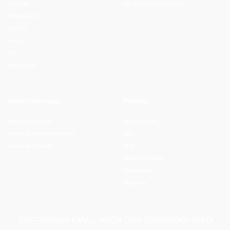
Radwag
PT. Satya Utama Sukses
PresisiTech
Baykon
Intech
BHI
Mesutronic
Solusi Timbangan
Pintasan
Berdasar Industri
Hubungi Kami
Berdasar Kawasan Industri
Info
Berdasar Wilayah
Blog
Daftar Jadi Agen
Pengadaan
Testimoni
DAFTARKAN EMAIL ANDA DAN DAPATKAN INFO