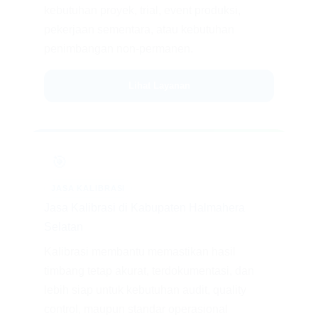
kebutuhan proyek, trial, event produksi,
pekerjaan sementara, atau kebutuhan
penimbangan non-permanen.
Lihat Layanan
🎯
JASA KALIBRASI
Jasa Kalibrasi di Kabupaten Halmahera
Selatan
Kalibrasi membantu memastikan hasil
timbang tetap akurat, terdokumentasi, dan
lebih siap untuk kebutuhan audit, quality
control, maupun standar operasional