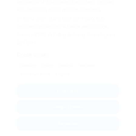
kendaraan di Kabupaten Halmahera Selatan.
Rekomendasi teknis meliputi jembatan
timbang, truck scale, load cell heavy duty,
indicator timbangan, software weighbridge,
kamera/RFID, ticketing timbang, dan integrasi
ERP/API.
Cocok untuk:
Tambang
Energi
Material
Stockpile
Kendaraan Berat
Logistik
Lihat Solusi
Kategori Produk
Konsultasi