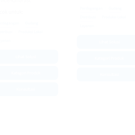
vice/kalibrasi.
Perdagangan
Gudang
cok untuk:
Distribusi
Produksi Lokal
erdagangan
Gudang
Layanan
stribusi
Produksi Lokal
ayanan
Lihat Solusi
Lihat Solusi
Kategori Produk
Kategori Produk
Konsultasi
Konsultasi