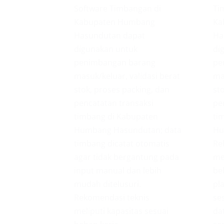
Software Timbangan di
Ti
Kabupaten Humbang
Ka
Hasundutan dapat
Ha
digunakan untuk
di
penimbangan barang
pe
masuk/keluar, validasi berat
ma
stok, proses packing, dan
st
pencatatan transaksi
pe
timbang di Kabupaten
ti
Humbang Hasundutan; data
Hu
timbang dicatat otomatis
Re
agar tidak bergantung pada
me
input manual dan lebih
be
mudah ditelusuri.
pl
Rekomendasi teknis
ses
meliputi kapasitas sesuai
da