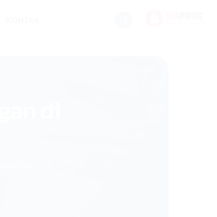
KONTAK
gan di
stribusi,