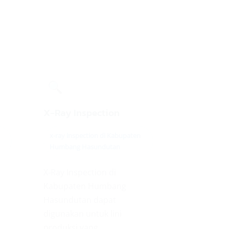
🔍
X-Ray Inspection
x-ray inspection di Kabupaten
Humbang Hasundutan
X-Ray Inspection di
Kabupaten Humbang
Hasundutan dapat
digunakan untuk lini
produksi yang