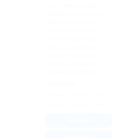
X-Ray inspection dapat
digunakan untuk inspeksi
benda asing di dalam
produk atau kemasan
tertutup, seperti logam,
kaca, batu, tulang, atau
kontaminan lain pada
proses QC di Kabupaten
Humbang Hasundutan.
Cocok untuk:
makanan
minuman
farmasi
seafood
frozen food
ekspor
Lihat Solusi
Kategori Produk