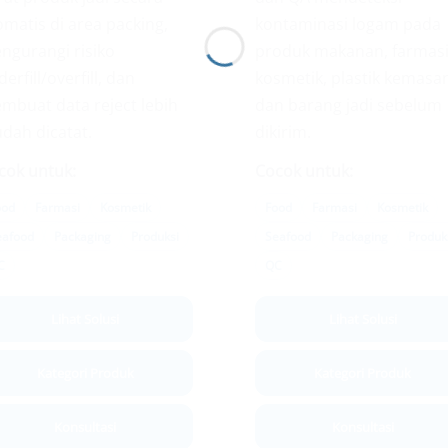
omatis di area packing,
kontaminasi logam pada
ngurangi risiko
produk makanan, farmasi
erfill/overfill, dan
kosmetik, plastik kemasa
mbuat data reject lebih
dan barang jadi sebelum
dah dicatat.
dikirim.
cok untuk:
Cocok untuk:
ood
Farmasi
Kosmetik
Food
Farmasi
Kosmetik
eafood
Packaging
Produksi
Seafood
Packaging
Produk
C
QC
Lihat Solusi
Lihat Solusi
Kategori Produk
Kategori Produk
Konsultasi
Konsultasi