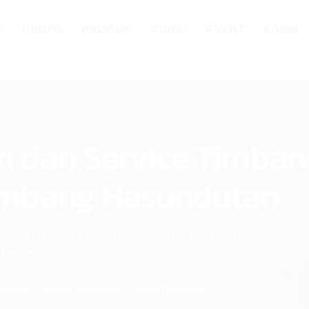
A
PROFIL
PRODUK
VIDEO
EVENT
KARIR
n dan Service Timban
mbang Hasundutan
i kebutuhan penimbangan untuk perdagangan, gudang, di
an operasional bisnis lokal.
bangan
Service Timbangan
Sewa Timbangan