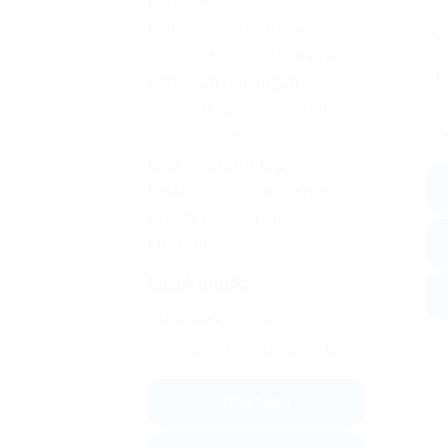
beban kerja,
ser
platform/indikator yang
Co
sesuai area, opsi koneksi
P
data, dan dukungan
Di
service/kalibrasi; modul
transaksi timbang,
L
user/operator log,
batch/lot, laporan, export
Excel/PDF, dan integrasi
ERP/API.
Cocok untuk:
Manufaktur
Gudang
Produksi
QC
Logistik
ERP
Lihat Solusi