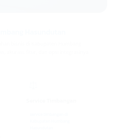
Humbang Hasundutan
uhan bisnis di Kabupaten Humbang
, akurasi, fitur, dan opsi integrasinya
⚖️
Service Timbangan
service timbangan di
Kabupaten Humbang
Hasundutan
n