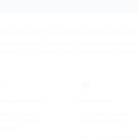
an & Product Inspection di Kabupaten 
 layanan timbangan yang dapat disesuaikan dengan kebut
ekati proses operasional Anda, lalu konsultasikan kapasitas
⚖️
🧰
mbangan Industri
Bench Scale
imbangan industri di
bench scale di Kabupaten
abupaten Humbang
Humbang Hasundutan
asundutan
Bench Scale di Kabupate