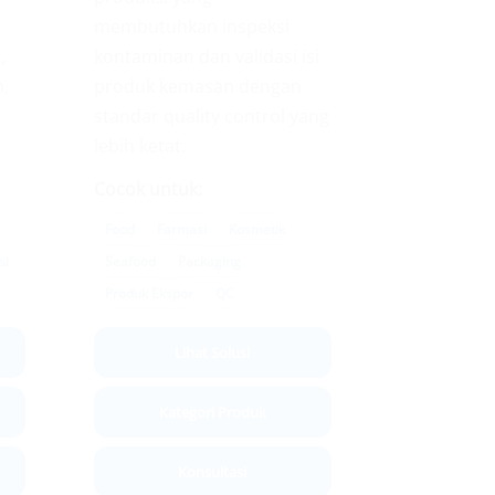
membutuhkan inspeksi
,
kontaminan dan validasi isi
n,
produk kemasan dengan
standar quality control yang
lebih ketat.
Cocok untuk:
Food
Farmasi
Kosmetik
si
Seafood
Packaging
Produk Ekspor
QC
Lihat Solusi
Kategori Produk
Konsultasi