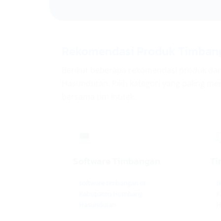
Rekomendasi Produk Timbang
Berikut beberapa rekomendasi produk dan
Hasundutan. Pilih kategori yang paling mend
bersama tim Intitek.
💻
Software Timbangan
Ti
software timbangan di
t
Kabupaten Humbang
K
Hasundutan
H