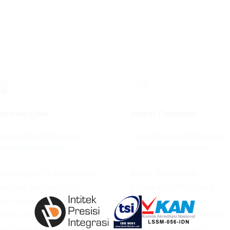
✅
🛡️
eckweigher
Metal Detector
heckweigher di Kabupaten
metal detector di Kabupaten
umbang Hasundutan
Humbang Hasundutan
eckweigher di Kabupaten
Metal Detector di
mbang Hasundutan
Kabupaten Humbang
pat membantu operator
Hasundutan dapat
oduksi dan QC memeriksa
membantu tim produksi
rat produk jadi secara
dan QA mendeteksi