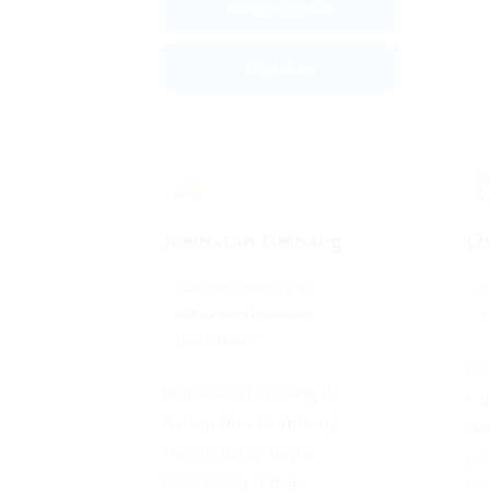
Kategori Produk
Konsultasi
🚚
Jembatan Timbang
Ch
jembatan timbang di
c
Kabupaten Humbang
H
Hasundutan
Ch
Jembatan Timbang di
Hu
Kabupaten Humbang
da
Hasundutan dapat
pr
digunakan untuk
be