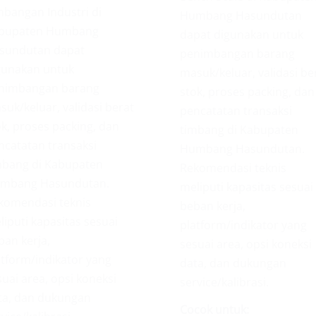
mbangan Industri di
Humbang Hasundutan
bupaten Humbang
dapat digunakan untuk
sundutan dapat
penimbangan barang
gunakan untuk
masuk/keluar, validasi be
nimbangan barang
stok, proses packing, dan
suk/keluar, validasi berat
pencatatan transaksi
ok, proses packing, dan
timbang di Kabupaten
ncatatan transaksi
Humbang Hasundutan.
mbang di Kabupaten
Rekomendasi teknis
mbang Hasundutan.
meliputi kapasitas sesuai
komendasi teknis
beban kerja,
liputi kapasitas sesuai
platform/indikator yang
ban kerja,
sesuai area, opsi koneksi
atform/indikator yang
data, dan dukungan
uai area, opsi koneksi
service/kalibrasi.
ta, dan dukungan
Cocok untuk: