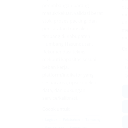
penimbangan barang
ot
masuk/keluar, validasi berat
me
stok, proses packing, dan
und
pencatatan transaksi
me
timbang di Kabupaten
mu
Humbang Hasundutan.
Co
Rekomendasi teknis
meliputi kapasitas sesuai
F
beban kerja,
S
platform/indikator yang
Q
sesuai area, opsi koneksi
data, dan dukungan
service/kalibrasi.
Cocok untuk:
Logistik
Pelabuhan
Tambang
Perkebunan
Konstruksi