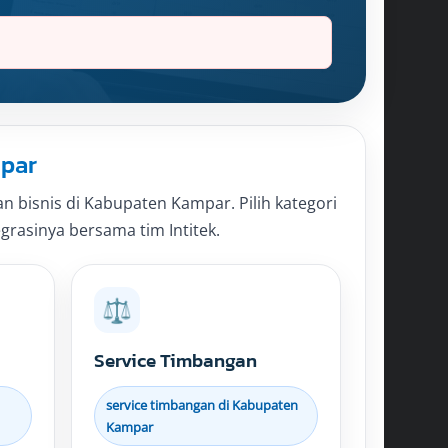
mpar
bisnis di Kabupaten Kampar. Pilih kategori
egrasinya bersama tim Intitek.
⚖️
Service Timbangan
service timbangan di Kabupaten
Kampar