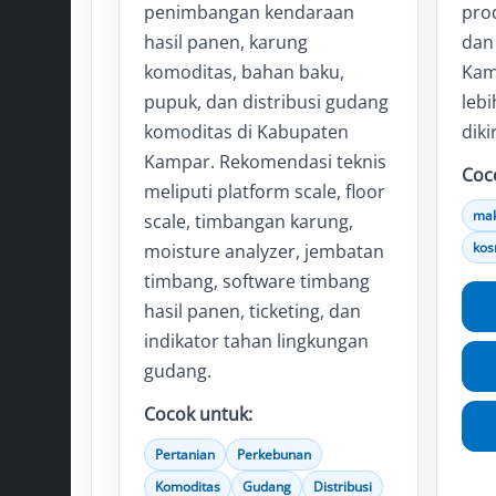
penimbangan kendaraan
prod
hasil panen, karung
dan 
komoditas, bahan baku,
Kam
pupuk, dan distribusi gudang
leb
komoditas di Kabupaten
diki
Kampar. Rekomendasi teknis
Coc
meliputi platform scale, floor
ma
scale, timbangan karung,
kos
moisture analyzer, jembatan
timbang, software timbang
hasil panen, ticketing, dan
indikator tahan lingkungan
gudang.
Cocok untuk:
Pertanian
Perkebunan
Komoditas
Gudang
Distribusi