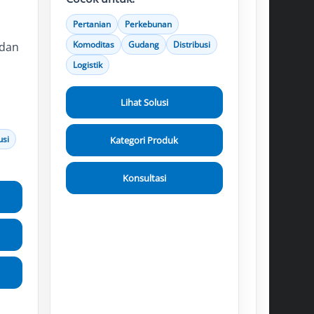
Pertanian
Perkebunan
Komoditas
Gudang
Distribusi
 dan
Logistik
Lihat Solusi
usi
Kategori Produk
Konsultasi