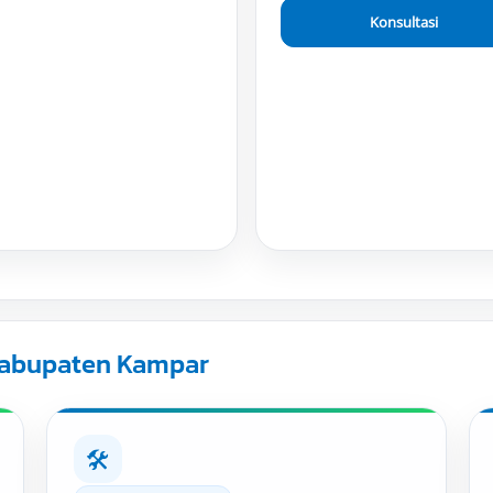
Konsultasi
 Kabupaten Kampar
🛠️