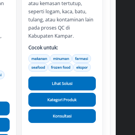
an
atau kemasan tertutup,
seperti logam, kaca, batu,
tulang, atau kontaminan lain
pada proses QC di
,
Kabupaten Kampar.
Cocok untuk:
makanan
minuman
farmasi
seafood
frozen food
ekspor
i
Lihat Solusi
Kategori Produk
Konsultasi