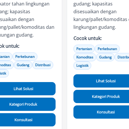
kator tahan lingkungan
gudang; kapasitas
ang; kapasitas
disesuaikan dengan
esuaikan dengan
karung/pallet/komoditas
ung/pallet/komoditas dan
lingkungan gudang.
gkungan gudang.
Cocok untuk:
ok untuk:
Pertanian
Perkebunan
tanian
Perkebunan
Komoditas
Gudang
Distrib
oditas
Gudang
Distribusi
Logistik
stik
Lihat Solusi
Lihat Solusi
Kategori Produk
Kategori Produk
Konsultasi
Konsultasi