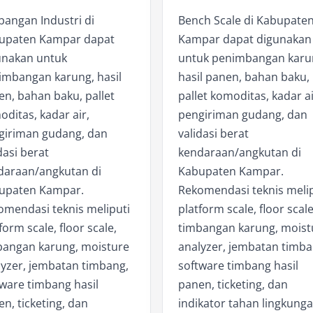
bangan Industri di
Bench Scale di Kabupate
upaten Kampar dapat
Kampar dapat digunakan
unakan untuk
untuk penimbangan karu
imbangan karung, hasil
hasil panen, bahan baku,
n, bahan baku, pallet
pallet komoditas, kadar ai
ditas, kadar air,
pengiriman gudang, dan
giriman gudang, dan
validasi berat
dasi berat
kendaraan/angkutan di
daraan/angkutan di
Kabupaten Kampar.
upaten Kampar.
Rekomendasi teknis melip
omendasi teknis meliputi
platform scale, floor scale
form scale, floor scale,
timbangan karung, moist
bangan karung, moisture
analyzer, jembatan timba
lyzer, jembatan timbang,
software timbang hasil
ware timbang hasil
panen, ticketing, dan
n, ticketing, dan
indikator tahan lingkung