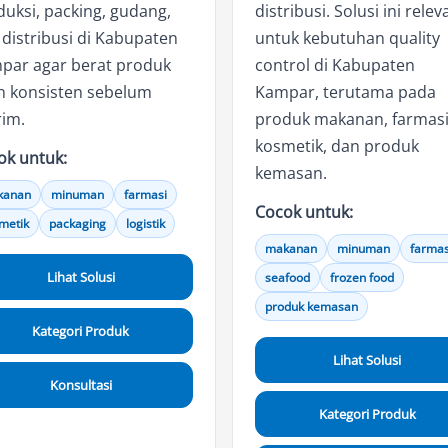
uksi, packing, gudang,
distribusi. Solusi ini relev
distribusi di Kabupaten
untuk kebutuhan quality
par agar berat produk
control di Kabupaten
ih konsisten sebelum
Kampar, terutama pada
rim.
produk makanan, farmasi
kosmetik, dan produk
ok untuk:
kemasan.
kanan
minuman
farmasi
Cocok untuk:
metik
packaging
logistik
makanan
minuman
farmas
Lihat Solusi
seafood
frozen food
produk kemasan
Kategori Produk
Lihat Solusi
Konsultasi
Kategori Produk