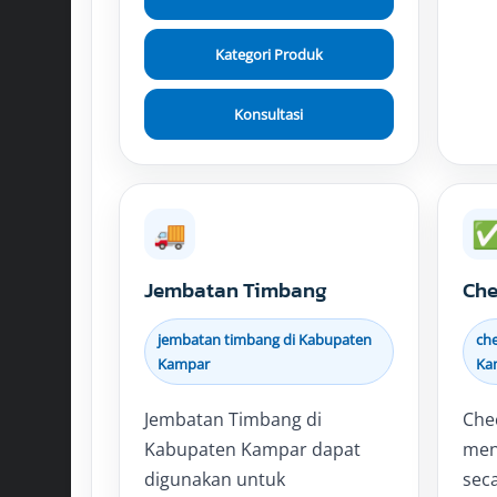
Kategori Produk
Konsultasi
🚚
Jembatan Timbang
Che
jembatan timbang di Kabupaten
ch
Kampar
Ka
Jembatan Timbang di
Che
Kabupaten Kampar dapat
men
digunakan untuk
sec