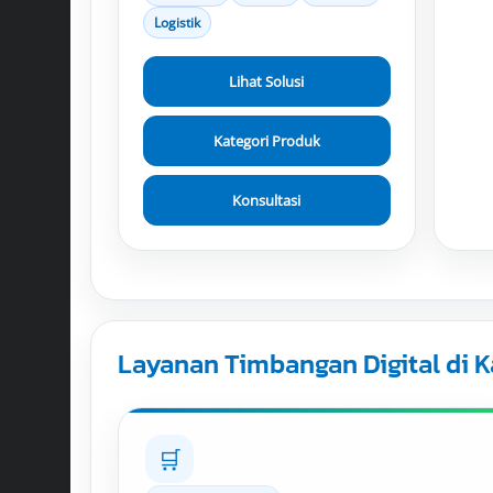
Logistik
Lihat Solusi
Kategori Produk
Konsultasi
Layanan Timbangan Digital di
🛒