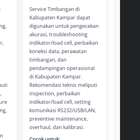
n
Service Timbangan di
Kabupaten Kampar dapat
ng,
digunakan untuk pengecekan
akurasi, troubleshooting
r,
indikator/load cell, perbaikan
koneksi data, perawatan
timbangan, dan
pendampingan operasional
di Kabupaten Kampar.
uti
Rekomendasi teknis meliputi
,
inspection, perbaikan
ure
indikator/load cell, setting
ng,
komunikasi RS232/USB/LAN,
preventive maintenance,
overhaul, dan kalibrasi.
an
Cocok untuk: