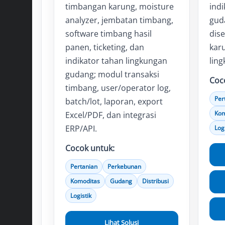
timbangan karung, moisture
indi
analyzer, jembatan timbang,
gud
software timbang hasil
dis
panen, ticketing, dan
kar
indikator tahan lingkungan
lin
gudang; modul transaksi
Coc
timbang, user/operator log,
Per
batch/lot, laporan, export
Kom
Excel/PDF, dan integrasi
ERP/API.
Logi
Cocok untuk:
Pertanian
Perkebunan
Komoditas
Gudang
Distribusi
Logistik
Lihat Solusi