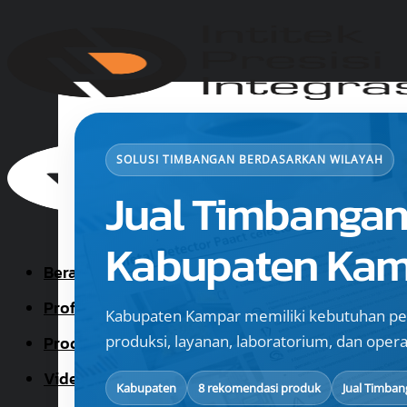
Skip
to
content
SOLUSI TIMBANGAN BERDASARKAN WILAYAH
Jual Timbangan
Kabupaten Ka
Beranda
Profil
Kabupaten Kampar memiliki kebutuhan pe
Produk
produksi, layanan, laboratorium, dan operas
Video
Kabupaten
8 rekomendasi produk
Jual Timba