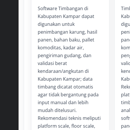
Software Timbangan di
Tim
Kabupaten Kampar dapat
Kab
digunakan untuk
dig
penimbangan karung, hasil
pen
panen, bahan baku, pallet
pane
komoditas, kadar air,
komo
pengiriman gudang, dan
pen
validasi berat
vali
kendaraan/angkutan di
ken
Kabupaten Kampar; data
Kab
timbang dicatat otomatis
Rek
agar tidak bergantung pada
plat
input manual dan lebih
tim
mudah ditelusuri.
ana
Rekomendasi teknis meliputi
soft
platform scale, floor scale,
pane