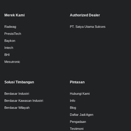
Merek Kami
Authorized Dealer
Radwag
PT. Satya Utama Sukses
PresisiTech
Baykon
Intech
BHI
Mesutronic
Solusi Timbangan
Pintasan
Berdasar Industri
Hubungi Kami
Berdasar Kawasan Industri
Info
Berdasar Wilayah
Blog
Daftar Jadi Agen
Pengadaan
Testimoni