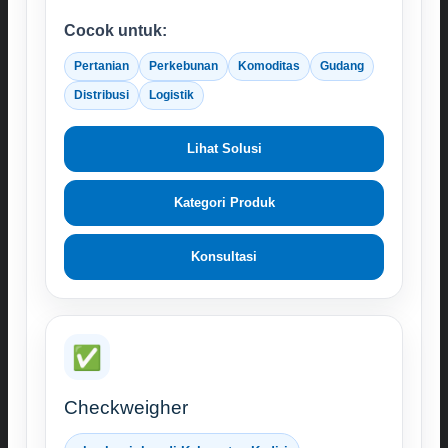
Cocok untuk:
Pertanian
Perkebunan
Komoditas
Gudang
Distribusi
Logistik
Lihat Solusi
Kategori Produk
Konsultasi
✅
Checkweigher