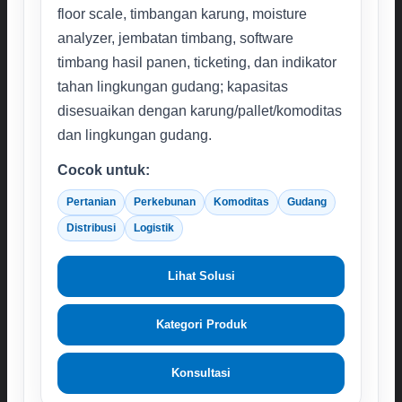
floor scale, timbangan karung, moisture
analyzer, jembatan timbang, software
timbang hasil panen, ticketing, dan indikator
tahan lingkungan gudang; kapasitas
disesuaikan dengan karung/pallet/komoditas
dan lingkungan gudang.
Cocok untuk:
Pertanian
Perkebunan
Komoditas
Gudang
Distribusi
Logistik
Lihat Solusi
Kategori Produk
Konsultasi