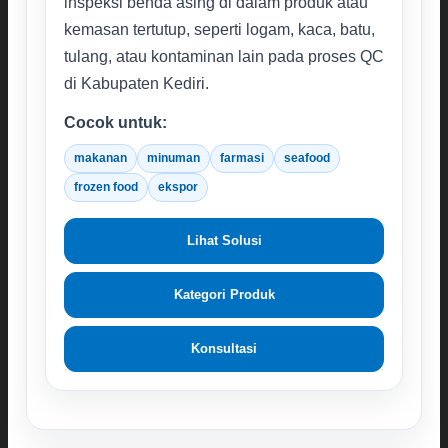
inspeksi benda asing di dalam produk atau
kemasan tertutup, seperti logam, kaca, batu,
tulang, atau kontaminan lain pada proses QC
di Kabupaten Kediri.
Cocok untuk:
makanan
minuman
farmasi
seafood
frozen food
ekspor
Lihat Solusi
Kategori Produk
Konsultasi