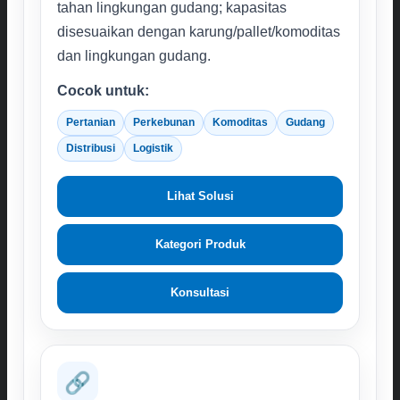
tahan lingkungan gudang; kapasitas
disesuaikan dengan karung/pallet/komoditas
dan lingkungan gudang.
Cocok untuk:
Pertanian
Perkebunan
Komoditas
Gudang
Distribusi
Logistik
Lihat Solusi
Kategori Produk
Konsultasi
🔗