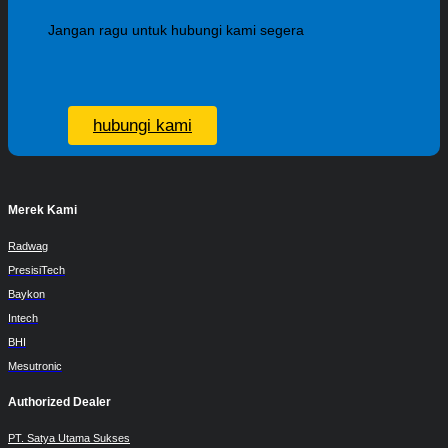
Jangan ragu untuk hubungi kami segera
hubungi kami
Merek Kami
Radwag
PresisiTech
Baykon
Intech
BHI
Mesutronic
Authorized Dealer
PT. Satya Utama Sukses