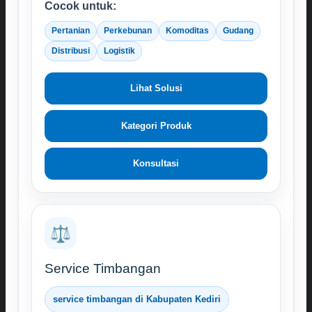
Cocok untuk:
Pertanian
Perkebunan
Komoditas
Gudang
Distribusi
Logistik
Lihat Solusi
Kategori Produk
Konsultasi
⚖️
Service Timbangan
service timbangan di Kabupaten Kediri