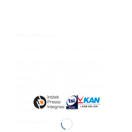
🛡️
Metal Detector
metal detector di Kabupaten Labuhanbatu Selatan
Metal detector membantu mendeteksi
kontaminasi logam pada produk sebelum
distribusi. Solusi ini relevan untuk
kebutuhan quality control di Kabupaten
Labuhanbatu Selatan, terutama pada
produk makanan, farmasi, kosmetik, dan
produk kemasan.
Cocok untuk: