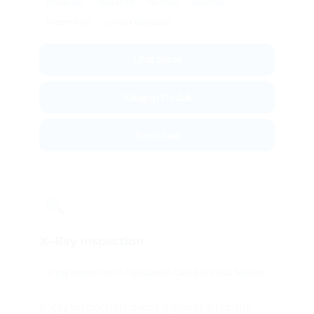
makanan
minuman
farmasi
seafood
frozen food
produk kemasan
Lihat Solusi
Kategori Produk
Konsultasi
🔍
X-Ray Inspection
x-ray inspection di Kabupaten Labuhanbatu Selatan
X-Ray inspection dapat digunakan untuk