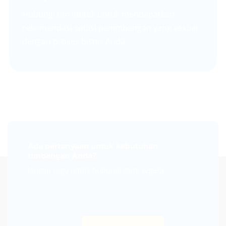
Hubungi tim Intitek untuk mendapatkan
rekomendasi solusi penimbangan yang sesuai
dengan proses bisnis Anda.
Ada pertanyaan untuk kebutuhan
timbangan Anda?
Jangan ragu untuk hubungi kami segera