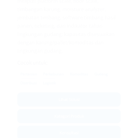
meliputi platform scale, floor scale,
timbangan karung, moisture analyzer,
jembatan timbang, software timbang hasil
panen, ticketing, dan indikator tahan
lingkungan gudang; kapasitas disesuaikan
dengan karung/pallet/komoditas dan
lingkungan gudang.
Cocok untuk:
Pertanian
Perkebunan
Komoditas
Gudang
Distribusi
Logistik
Lihat Solusi
Kategori Produk
Konsultasi