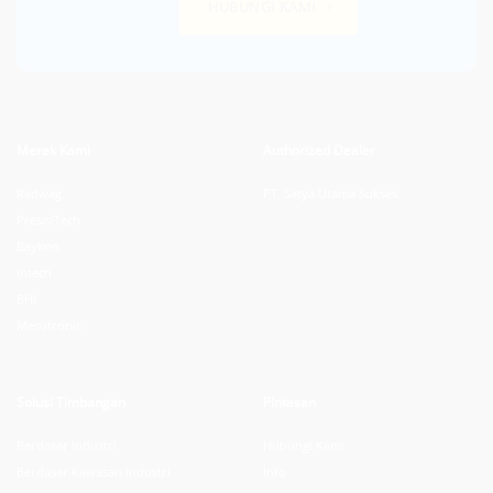
HUBUNGI KAMI
Merek Kami
Authorized Dealer
Radwag
PT. Satya Utama Sukses
PresisiTech
Baykon
Intech
BHI
Mesutronic
Solusi Timbangan
Pintasan
Berdasar Industri
Hubungi Kami
Berdasar Kawasan Industri
Info