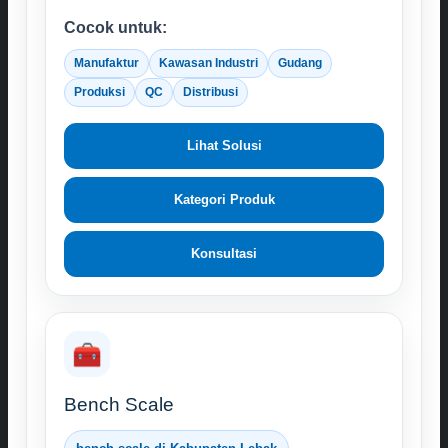
Cocok untuk:
Manufaktur
Kawasan Industri
Gudang
Produksi
QC
Distribusi
Lihat Solusi
Kategori Produk
Konsultasi
🧰
Bench Scale