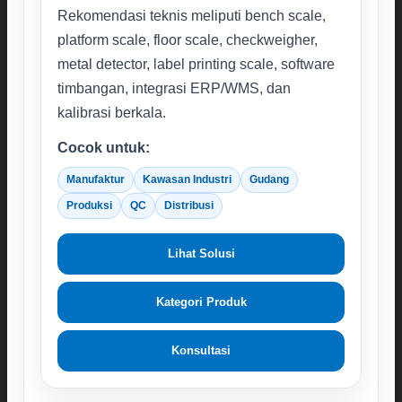
Rekomendasi teknis meliputi bench scale,
platform scale, floor scale, checkweigher,
metal detector, label printing scale, software
timbangan, integrasi ERP/WMS, dan
kalibrasi berkala.
Cocok untuk:
Manufaktur
Kawasan Industri
Gudang
Produksi
QC
Distribusi
Lihat Solusi
Kategori Produk
Konsultasi