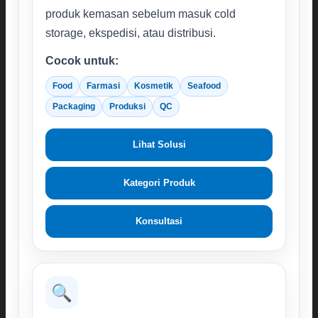
produk kemasan sebelum masuk cold
storage, ekspedisi, atau distribusi.
Cocok untuk:
Food
Farmasi
Kosmetik
Seafood
Packaging
Produksi
QC
Lihat Solusi
Kategori Produk
Konsultasi
🔍