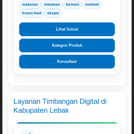
makanan
minuman
farmasi
seafood
frozen food
ekspor
Lihat Solusi
Kategori Produk
Konsultasi
Layanan Timbangan Digital di
Kabupaten Lebak