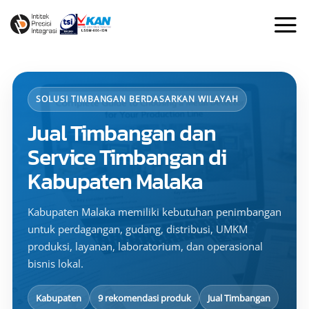
Skip
to
content
SOLUSI TIMBANGAN BERDASARKAN WILAYAH
Jual Timbangan dan
Service Timbangan di
Kabupaten Malaka
Kabupaten Malaka memiliki kebutuhan penimbangan
untuk perdagangan, gudang, distribusi, UMKM
produksi, layanan, laboratorium, dan operasional
bisnis lokal.
Kabupaten
9 rekomendasi produk
Jual Timbangan