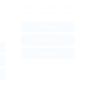
makanan
minuman
farmasi
seafood
frozen food
ekspor
si
Lihat Solusi
Kategori Produk
Konsultasi