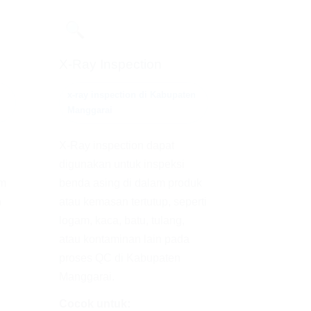
🔍
X-Ray Inspection
x-ray inspection di Kabupaten
Manggarai
X-Ray inspection dapat
digunakan untuk inspeksi
um
benda asing di dalam produk
n
atau kemasan tertutup, seperti
logam, kaca, batu, tulang,
atau kontaminan lain pada
proses QC di Kabupaten
Manggarai.
Cocok untuk: