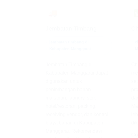
🚚
Jembatan Timbang
Ch
jembatan timbang di
c
Kabupaten Manggarai
M
Jembatan Timbang di
Ch
Kabupaten Manggarai dapat
me
digunakan untuk
se
penimbangan bahan
pro
makanan, laundry, stok
dan
hotel/restoran, packing,
Ma
receiving vendor, dan kontrol
leb
biaya bahan di Kabupaten
dik
Manggarai. Rekomendasi
Co