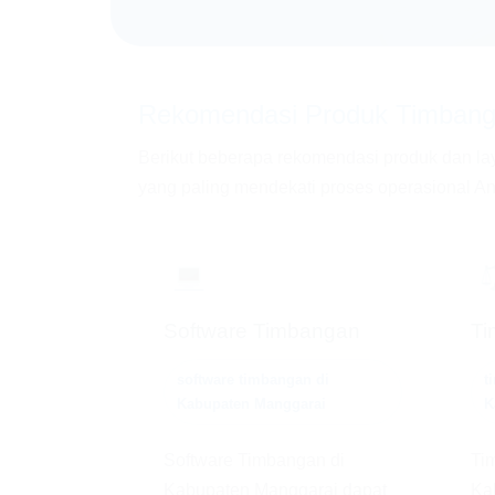
Rekomendasi Produk Timbanga
Berikut beberapa rekomendasi produk dan la
yang paling mendekati proses operasional Anda,
💻
Software Timbangan
Ti
software timbangan di
t
Kabupaten Manggarai
K
Software Timbangan di
Tim
Kabupaten Manggarai dapat
Ka