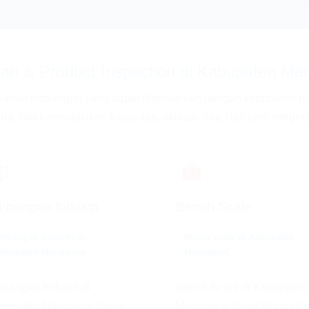
n & Product Inspection di Kabupaten Man
yanan timbangan yang dapat disesuaikan dengan kebutuhan bisn
 lalu konsultasikan kapasitas, akurasi, fitur, dan opsi integras
⚖️
🧰
mbangan Industri
Bench Scale
imbangan industri di
bench scale di Kabupaten
abupaten Manggarai
Manggarai
bangan Industri di
Bench Scale di Kabupaten
bupaten Manggarai dapat
Manggarai dapat digunaka