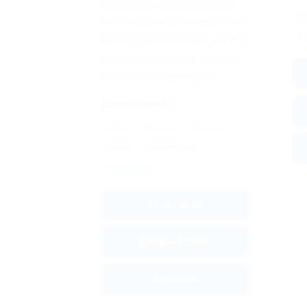
teknis meliputi bench scale
m
stainless steel, platform scale,
k
timbangan retail, label printing
scale, software stok/timbang,
dan service timbangan.
Cocok untuk:
Hotel
Restoran
Laundry
Retail
Gudang F&B
Pariwisata
Lihat Solusi
Kategori Produk
Konsultasi