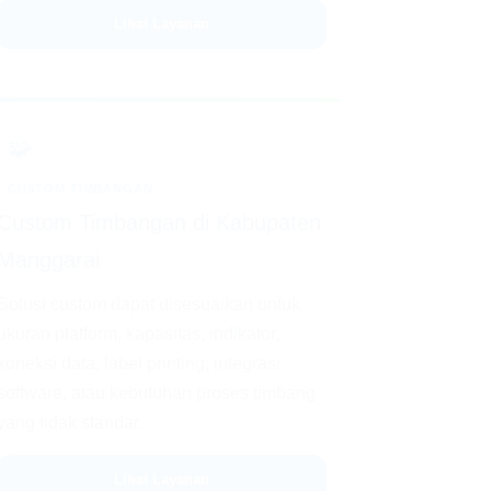
Lihat Layanan
🧩
CUSTOM TIMBANGAN
Custom Timbangan di Kabupaten
Manggarai
Solusi custom dapat disesuaikan untuk
ukuran platform, kapasitas, indikator,
koneksi data, label printing, integrasi
software, atau kebutuhan proses timbang
yang tidak standar.
Lihat Layanan