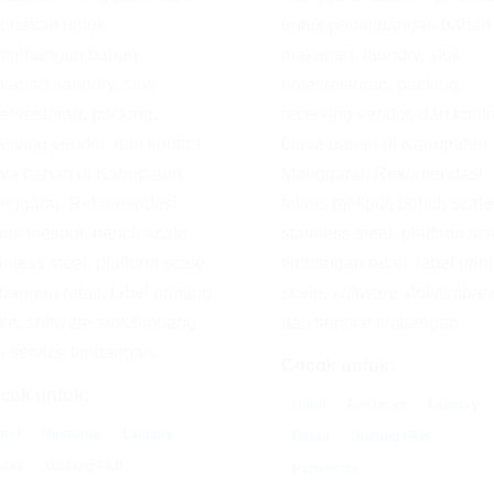
gunakan untuk
untuk penimbangan bahan
nimbangan bahan
makanan, laundry, stok
anan, laundry, stok
hotel/restoran, packing,
el/restoran, packing,
receiving vendor, dan kontr
eiving vendor, dan kontrol
biaya bahan di Kabupaten
aya bahan di Kabupaten
Manggarai. Rekomendasi
nggarai. Rekomendasi
teknis meliputi bench scale
nis meliputi bench scale
stainless steel, platform sca
inless steel, platform scale,
timbangan retail, label prin
bangan retail, label printing
scale, software stok/timban
le, software stok/timbang,
dan service timbangan.
 service timbangan.
Cocok untuk:
cok untuk:
Hotel
Restoran
Laundry
tel
Restoran
Laundry
Retail
Gudang F&B
tail
Gudang F&B
Pariwisata