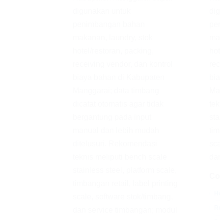
digunakan untuk
di
penimbangan bahan
pe
makanan, laundry, stok
mak
hotel/restoran, packing,
hot
receiving vendor, dan kontrol
rec
biaya bahan di Kabupaten
bi
Manggarai; data timbang
Ma
dicatat otomatis agar tidak
tek
bergantung pada input
sta
manual dan lebih mudah
tim
ditelusuri. Rekomendasi
sca
teknis meliputi bench scale
dan
stainless steel, platform scale,
Co
timbangan retail, label printing
Ho
scale, software stok/timbang,
Re
dan service timbangan; modul