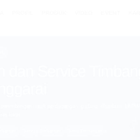
DA
PROFIL
PRODUK
VIDEO
EVENT
KAR
AH
n dan Service Timban
nggarai
 penimbangan untuk perdagangan, gudang, distribusi, UMKM
nis lokal.
imbangan
Service Timbangan
Sewa Timbangan