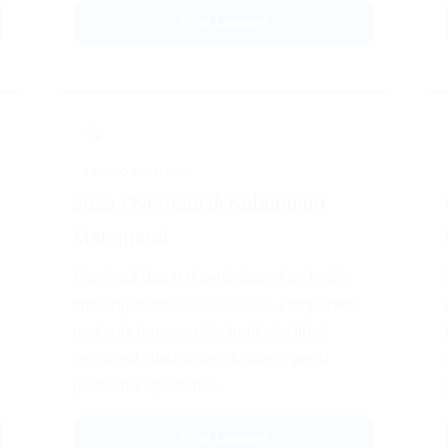
Lihat Layanan
🔧
JASA OVERHAUL
Jasa Overhaul di Kabupaten
Manggarai
Overhaul dapat dipertimbangkan ketika
timbangan mulai tidak stabil, komponen
mekanik bermasalah, indikator tidak
responsif, atau sistem timbang perlu
pemulihan performa.
Lihat Layanan