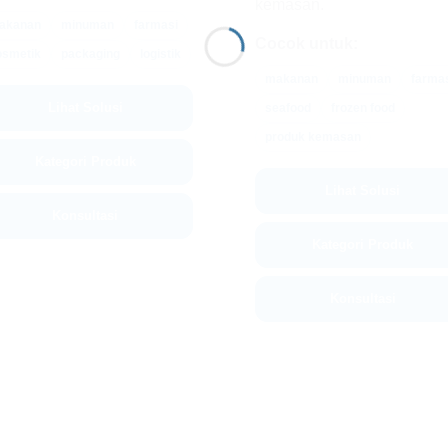
kemasan.
akanan
minuman
farmasi
Cocok untuk:
osmetik
packaging
logistik
makanan
minuman
farma
Lihat Solusi
seafood
frozen food
produk kemasan
Kategori Produk
Lihat Solusi
Konsultasi
Kategori Produk
Konsultasi