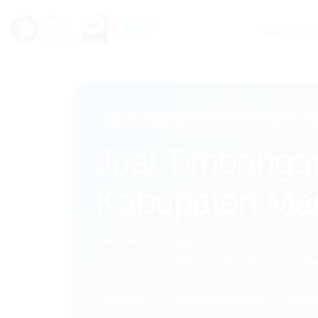
Skip
BERAN
to
content
SOLUSI TIMBANGAN BERDASARKAN WILAY
Jual Timbanga
Kabupaten Ma
Kabupaten Manggarai memiliki kebutuhan
layanan, laboratorium, dan operasional bis
Kabupaten
8 rekomendasi produk
Jual T