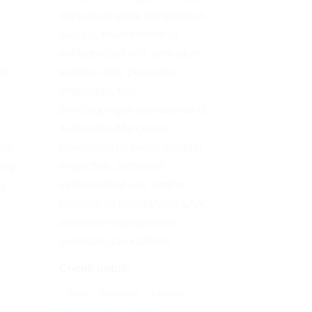
digunakan untuk pengecekan
akurasi, troubleshooting
indikator/load cell, perbaikan
ol
koneksi data, perawatan
timbangan, dan
pendampingan operasional di
Kabupaten Manggarai.
le,
Rekomendasi teknis meliputi
ting
inspection, perbaikan
g,
indikator/load cell, setting
komunikasi RS232/USB/LAN,
preventive maintenance,
overhaul, dan kalibrasi.
Cocok untuk:
Hotel
Restoran
Laundry