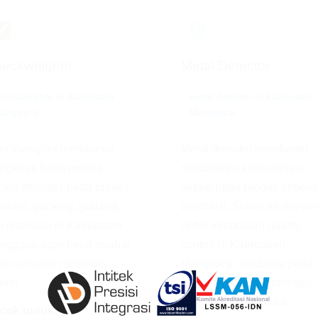
✅
🛡️
eckweigher
Metal Detector
heckweigher di Kabupaten
metal detector di Kabupaten
anggarai
Manggarai
eckweigher membantu
Metal detector membantu
ngecek berat produk
mendeteksi kontaminasi
cara otomatis pada proses
logam pada produk sebel
duksi, packing, gudang,
distribusi. Solusi ini releva
 distribusi di Kabupaten
untuk kebutuhan quality
nggarai agar berat produk
control di Kabupaten
ih konsisten sebelum
Manggarai, terutama pada
irim.
produk makanan, farmasi,
kosmetik, dan produk
cok untuk: