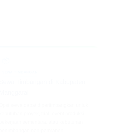
📦
SEWA TIMBANGAN
Sewa Timbangan di Kabupaten
Manggarai
Opsi sewa dapat dipertimbangkan untuk
kebutuhan proyek, trial, event produksi,
pekerjaan sementara, atau kebutuhan
penimbangan non-permanen.