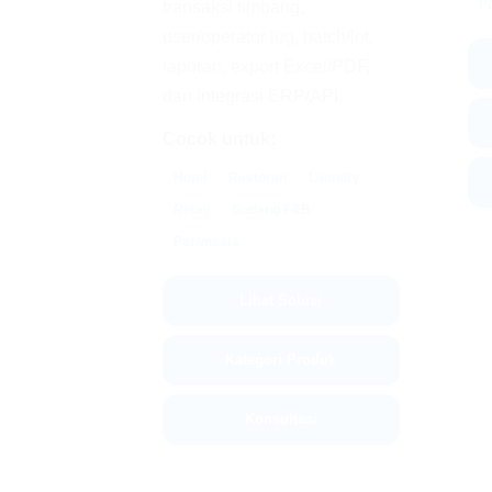
Pa
transaksi timbang,
user/operator log, batch/lot,
laporan, export Excel/PDF,
dan integrasi ERP/API.
Cocok untuk:
Hotel
Restoran
Laundry
Retail
Gudang F&B
Pariwisata
Lihat Solusi
Kategori Produk
Konsultasi