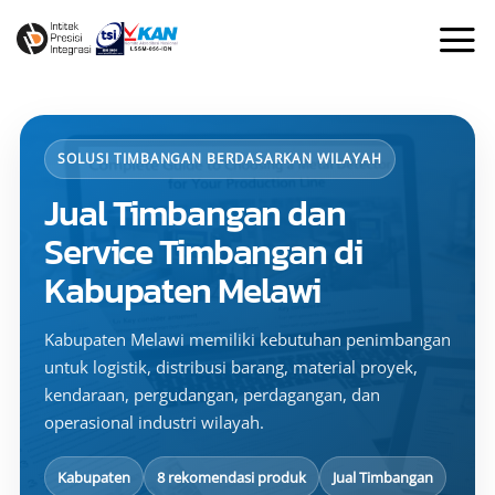
Skip
to
content
SOLUSI TIMBANGAN BERDASARKAN WILAYAH
Jual Timbangan dan
Service Timbangan di
Kabupaten Melawi
Kabupaten Melawi memiliki kebutuhan penimbangan
untuk logistik, distribusi barang, material proyek,
kendaraan, pergudangan, perdagangan, dan
operasional industri wilayah.
Kabupaten
8 rekomendasi produk
Jual Timbangan