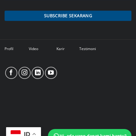
SUBSCRIBE SEKARANG
Profil
Video
Karir
Testimoni
ID
Hi, ada yang dapat kami bantu?