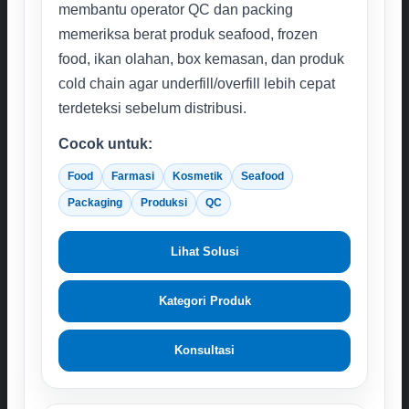
membantu operator QC dan packing
memeriksa berat produk seafood, frozen
food, ikan olahan, box kemasan, dan produk
cold chain agar underfill/overfill lebih cepat
terdeteksi sebelum distribusi.
Cocok untuk:
Food
Farmasi
Kosmetik
Seafood
Packaging
Produksi
QC
Lihat Solusi
Kategori Produk
Konsultasi