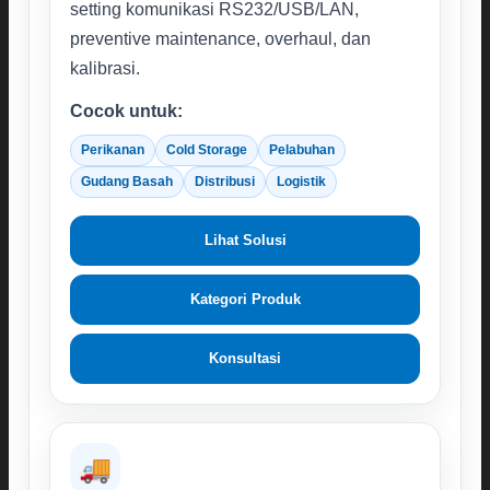
setting komunikasi RS232/USB/LAN,
preventive maintenance, overhaul, dan
kalibrasi.
Cocok untuk:
Perikanan
Cold Storage
Pelabuhan
Gudang Basah
Distribusi
Logistik
Lihat Solusi
Kategori Produk
Konsultasi
🚚