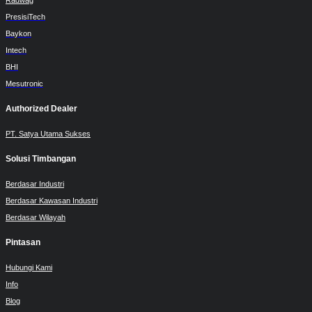
Radwag
PresisiTech
Baykon
Intech
BHI
Mesutronic
Authorized Dealer
PT. Satya Utama Sukses
Solusi Timbangan
Berdasar Industri
Berdasar Kawasan Industri
Berdasar Wilayah
Pintasan
Hubungi Kami
Info
Blog