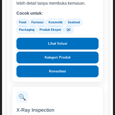
lebih detail tanpa membuka kemasan.
Cocok untuk:
Food
Farmasi
Kosmetik
Seafood
Packaging
Produk Ekspor
QC
Lihat Solusi
Kategori Produk
Konsultasi
🔍
X-Ray Inspection