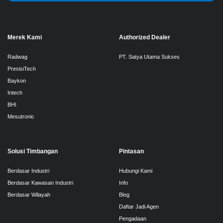
Merek Kami
Authorized Dealer
Radwag
PT. Satya Utama Sukses
PresisiTech
Baykon
Intech
BHI
Mesutronic
Solusi Timbangan
Pintasan
Berdasar Industri
Hubungi Kami
Berdasar Kawasan Industri
Info
Berdasar Wilayah
Blog
Daftar Jadi Agen
Pengadaan