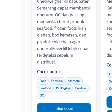
Checkweigher di Kabupaten
Me
Semarang dapat membantu
Ka
operator QC dan packing
me
memeriksa berat produk
ko
seafood, frozen food, ikan
se
olahan, box kemasan, dan
fo
produk cold chain agar
se
underfill/overfill lebih cepat
sto
terdeteksi sebelum
dis
distribusi.
Co
Cocok untuk:
F
Food
Farmasi
Kosmetik
S
Seafood
Packaging
Produksi
Q
QC
Lihat Solusi