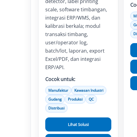
detector, label printing
Co
scale, software timbangan,
M
integrasi ERP/WMS, dan
G
kalibrasi berkala; modul
transaksi timbang,
Di
user/operator log,
batch/lot, laporan, export
Excel/PDF, dan integrasi
ERP/API.
Cocok untuk:
Manufaktur
Kawasan Industri
Gudang
Produksi
QC
Distribusi
Lihat Solusi