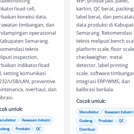
oubleshooting
WIP, produk jadi, pallet,
ikator/load cell,
karton, QC berat, packing
rbaikan koneksi data,
label berat, dan pencatat
rawatan timbangan, dan
data produksi di Kabupa
ndampingan operasional
Semarang. Rekomendasi
 Kabupaten Semarang.
teknis meliputi bench sca
komendasi teknis
platform scale, floor scale
iputi inspection,
checkweigher, metal
rbaikan indikator/load
detector, label printing
l, setting komunikasi
scale, software timbanga
232/USB/LAN, preventive
integrasi ERP/WMS, dan
intenance, overhaul, dan
kalibrasi berkala.
ibrasi.
Cocok untuk:
cok untuk:
Manufaktur
Kawasan Industri
anufaktur
Kawasan Industri
Gudang
Produksi
QC
udang
Produksi
QC
Distribusi