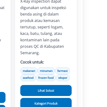
X-Ray inspection dapat
pat
digunakan untuk inspeksi
benda asing di dalam
produk atau kemasan
tertutup, seperti logam,
kaca, batu, tulang, atau
h
kontaminan lain pada
proses QC di Kabupaten
Semarang.
Cocok untuk:
makanan
minuman
farmasi
seafood
frozen food
ekspor
Lihat Solusi
Kategori Produk