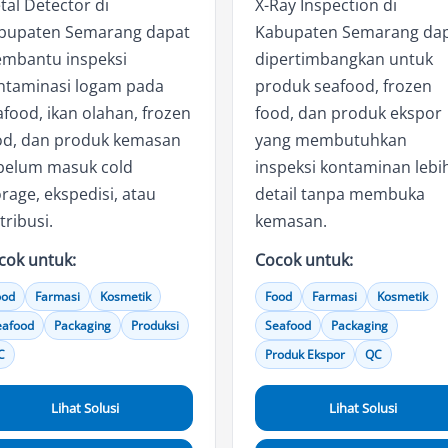
tal Detector di
X-Ray Inspection di
bupaten Semarang dapat
Kabupaten Semarang da
mbantu inspeksi
dipertimbangkan untuk
ntaminasi logam pada
produk seafood, frozen
afood, ikan olahan, frozen
food, dan produk ekspor
od, dan produk kemasan
yang membutuhkan
belum masuk cold
inspeksi kontaminan lebi
rage, ekspedisi, atau
detail tanpa membuka
tribusi.
kemasan.
cok untuk:
Cocok untuk:
ood
Farmasi
Kosmetik
Food
Farmasi
Kosmetik
eafood
Packaging
Produksi
Seafood
Packaging
C
Produk Ekspor
QC
Lihat Solusi
Lihat Solusi