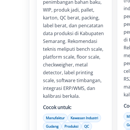
tr
penimbangan bahan baku,
ind
WIP, produk jadi, pallet,
pe
karton, QC berat, packing,
pe
label berat, dan pencatatan
pe
data produksi di Kabupaten
di
Semarang. Rekomendasi
Re
teknis meliputi bench scale,
mel
platform scale, floor scale,
pe
checkweigher, metal
cel
detector, label printing
RS
scale, software timbangan,
ma
integrasi ERP/WMS, dan
kal
kalibrasi berkala.
Co
Cocok untuk:
M
Manufaktur
Kawasan Industri
G
Gudang
Produksi
QC