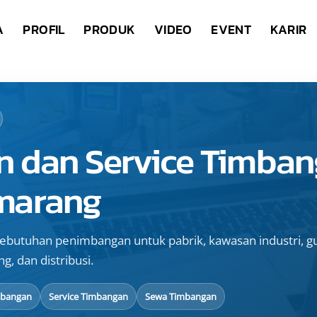
A
PROFIL
PRODUK
VIDEO
EVENT
KARIR
n dan Service Timban
marang
ebutuhan penimbangan untuk pabrik, kawasan industri, g
ng, dan distribusi.
mbangan
Service Timbangan
Sewa Timbangan