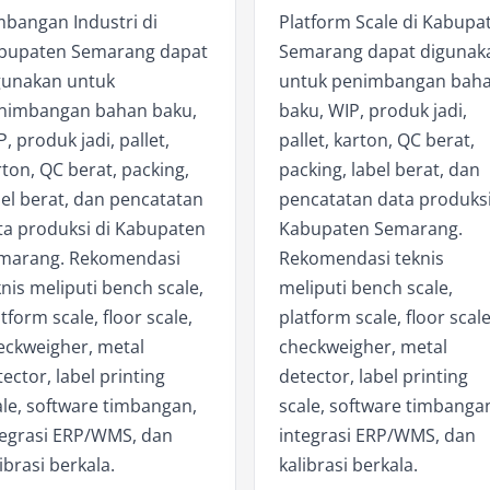
mbangan Industri di
Platform Scale di Kabupa
bupaten Semarang dapat
Semarang dapat digunak
gunakan untuk
untuk penimbangan bah
nimbangan bahan baku,
baku, WIP, produk jadi,
, produk jadi, pallet,
pallet, karton, QC berat,
ton, QC berat, packing,
packing, label berat, dan
bel berat, dan pencatatan
pencatatan data produksi
ta produksi di Kabupaten
Kabupaten Semarang.
marang. Rekomendasi
Rekomendasi teknis
nis meliputi bench scale,
meliputi bench scale,
tform scale, floor scale,
platform scale, floor scale
eckweigher, metal
checkweigher, metal
ector, label printing
detector, label printing
ale, software timbangan,
scale, software timbanga
tegrasi ERP/WMS, dan
integrasi ERP/WMS, dan
ibrasi berkala.
kalibrasi berkala.