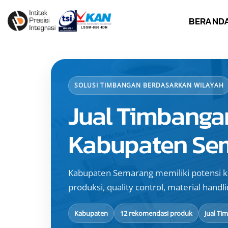
Skip
BERAND
to
content
SOLUSI TIMBANGAN BERDASARKAN WILAYAH
Jual Timbanga
Kabupaten Se
Kabupaten Semarang memiliki potensi k
produksi, quality control, material handli
Kabupaten
12 rekomendasi produk
Jual Ti