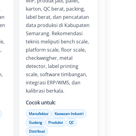
WIP, produk jadi, pallet,
,
karton, QC berat, packing,
an
label berat, dan pencatatan
ten
data produksi di Kabupaten
Semarang. Rekomendasi
le,
teknis meliputi bench scale,
,
platform scale, floor scale,
checkweigher, metal
detector, label printing
n,
scale, software timbangan,
integrasi ERP/WMS, dan
kalibrasi berkala.
Cocok untuk:
Manufaktur
Kawasan Industri
Gudang
Produksi
QC
Distribusi