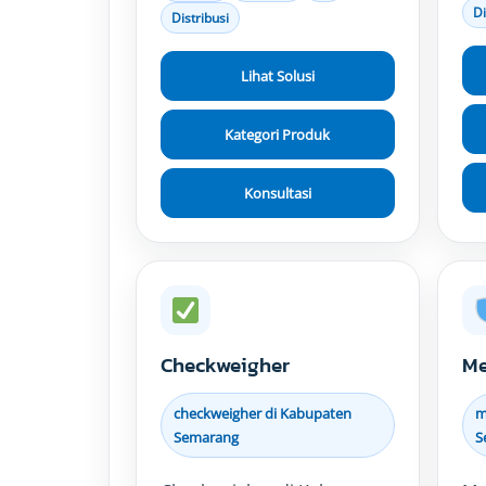
Di
Distribusi
Lihat Solusi
Kategori Produk
Konsultasi
Checkweigher
Me
checkweigher di Kabupaten
m
Semarang
S