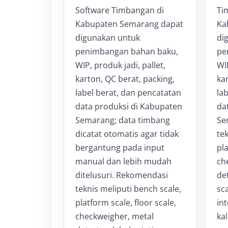
Software Timbangan di
Ti
Kabupaten Semarang dapat
Ka
digunakan untuk
di
penimbangan bahan baku,
pe
WIP, produk jadi, pallet,
WIP
karton, QC berat, packing,
kar
label berat, dan pencatatan
la
data produksi di Kabupaten
da
Semarang; data timbang
Se
dicatat otomatis agar tidak
tek
bergantung pada input
pla
manual dan lebih mudah
ch
ditelusuri. Rekomendasi
det
teknis meliputi bench scale,
sc
platform scale, floor scale,
in
checkweigher, metal
kal