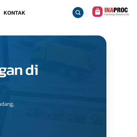
KONTAK
gan di
udang,