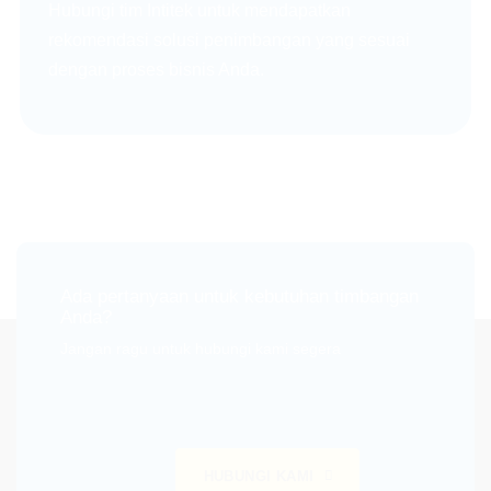
Hubungi tim Intitek untuk mendapatkan
rekomendasi solusi penimbangan yang sesuai
dengan proses bisnis Anda.
Ada pertanyaan untuk kebutuhan timbangan
Anda?
Jangan ragu untuk hubungi kami segera
HUBUNGI KAMI