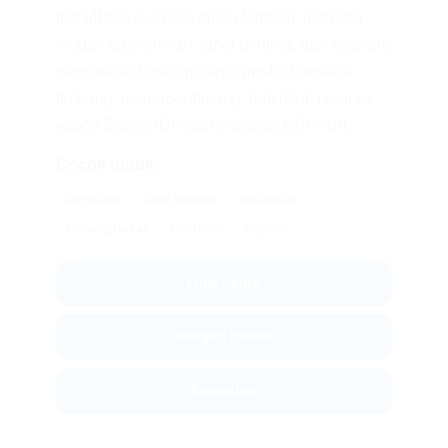
IP65/IP68, load cell tahan lembap, indikator
mudah dibersihkan, label printing, dan software
pencatatan hasil timbang; modul transaksi
timbang, user/operator log, batch/lot, laporan,
export Excel/PDF, dan integrasi ERP/API.
Cocok untuk:
Perikanan
Cold Storage
Pelabuhan
Gudang Basah
Distribusi
Logistik
Lihat Solusi
Kategori Produk
Konsultasi