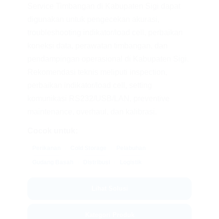
Service Timbangan di Kabupaten Sigi dapat
digunakan untuk pengecekan akurasi,
troubleshooting indikator/load cell, perbaikan
koneksi data, perawatan timbangan, dan
pendampingan operasional di Kabupaten Sigi.
Rekomendasi teknis meliputi inspection,
perbaikan indikator/load cell, setting
komunikasi RS232/USB/LAN, preventive
maintenance, overhaul, dan kalibrasi.
Cocok untuk:
Perikanan
Cold Storage
Pelabuhan
Gudang Basah
Distribusi
Logistik
Lihat Solusi
Kategori Produk