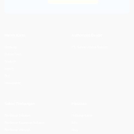
Merek Kami
Authorized Dealer
Radwag
PT. Satya Utama Sukses
PresisiTech
Baykon
Intech
BHI
Mesutronic
Solusi Timbangan
Pintasan
Berdasar Industri
Hubungi Kami
Berdasar Kawasan Industri
Info
Berdasar Wilayah
Blog