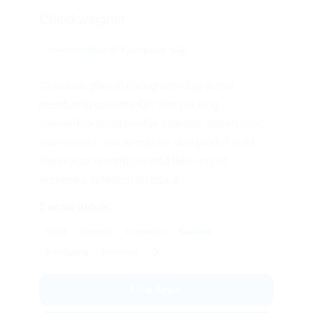
Checkweigher
checkweigher di Kabupaten Sigi
Checkweigher di Kabupaten Sigi dapat
membantu operator QC dan packing
memeriksa berat produk seafood, frozen food,
ikan olahan, box kemasan, dan produk cold
chain agar underfill/overfill lebih cepat
terdeteksi sebelum distribusi.
Cocok untuk:
Food
Farmasi
Kosmetik
Seafood
Packaging
Produksi
QC
Lihat Solusi