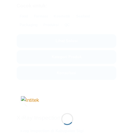
Cocok untuk:
Food
Farmasi
Kosmetik
Seafood
Packaging
Produksi
QC
Lihat Solusi
Kategori Produk
Konsultasi
🔍
X-Ray Inspection
x-ray inspection di Kabupaten Sigi