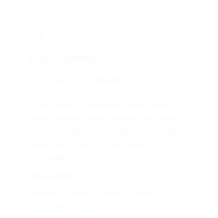
🔍
X-Ray Inspection
x-ray inspection di Kabupaten Sigi
X-Ray inspection dapat digunakan untuk
inspeksi benda asing di dalam produk atau
kemasan tertutup, seperti logam, kaca, batu,
tulang, atau kontaminan lain pada proses QC
di Kabupaten Sigi.
Cocok untuk:
makanan
minuman
farmasi
seafood
frozen food
ekspor