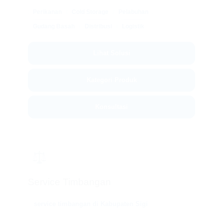
Perikanan
Cold Storage
Pelabuhan
Gudang Basah
Distribusi
Logistik
Lihat Solusi
Kategori Produk
Konsultasi
⚖️
Service Timbangan
service timbangan di Kabupaten Sigi