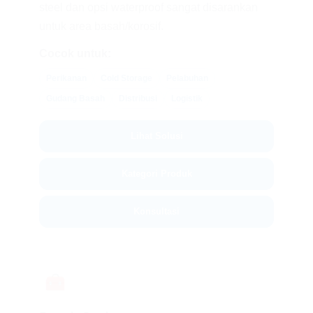
steel dan opsi waterproof sangat disarankan
untuk area basah/korosif.
Cocok untuk:
Perikanan
Cold Storage
Pelabuhan
Gudang Basah
Distribusi
Logistik
Lihat Solusi
Kategori Produk
Konsultasi
🧰