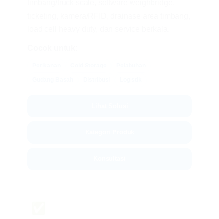
timbang/truck scale, software weighbridge,
ticketing, kamera/RFID, drainase area timbang,
load cell heavy duty, dan service berkala.
Cocok untuk:
Perikanan
Cold Storage
Pelabuhan
Gudang Basah
Distribusi
Logistik
Lihat Solusi
Kategori Produk
Konsultasi
✅