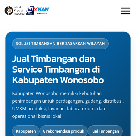
Skip
to
content
SOLUSI TIMBANGAN BERDASARKAN WILAYAH
Jual Timbangan dan
Service Timbangan di
Kabupaten Wonosobo
Kabupaten Wonosobo memiliki kebutuhan
penimbangan untuk perdagangan, gudang, distribusi,
UMKM produksi, layanan, laboratorium, dan
operasional bisnis lokal.
Kabupaten
8 rekomendasi produk
Jual Timbangan