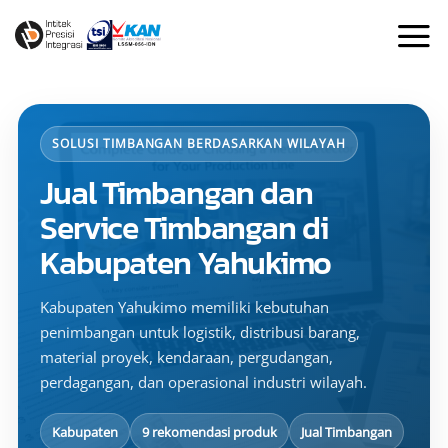
Skip
to
content
SOLUSI TIMBANGAN BERDASARKAN WILAYAH
Jual Timbangan dan
Service Timbangan di
Kabupaten Yahukimo
Kabupaten Yahukimo memiliki kebutuhan
penimbangan untuk logistik, distribusi barang,
material proyek, kendaraan, pergudangan,
perdagangan, dan operasional industri wilayah.
Kabupaten
9 rekomendasi produk
Jual Timbangan