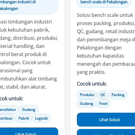
imbangan industri di
bench scale di Pekalongan
ekalongan
Solusi bench scale untuk
lusi timbangan industri
proses packing, produksi,
tuk kebutuhan pabrik,
QC, gudang, retail industr
ang, distribusi, produksi,
dan penimbangan meja d
terial handling, dan
Pekalongan dengan
ntrol berat produk di
kebutuhan kapasitas
kalongan. Cocok untuk
menengah dan pembaca
erasional yang
yang praktis.
mbutuhkan alat timbang
Cocok untuk:
t, stabil, dan akurat.
Produksi
QC
Packing
cok untuk:
Gudang
Food
anufaktur
Gudang
stribusi
Pabrik
Logistik
Lihat Solusi
Lihat Solusi