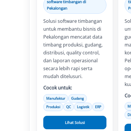
software timbangan di
t
Pekalongan
P
Solusi software timbangan
So
untuk membantu bisnis di
un
Pekalongan mencatat data
gud
timbang produksi, gudang,
ma
distribusi, quality control,
ko
dan laporan operasional
Pe
secara lebih rapi serta
op
mudah ditelusuri.
me
kua
Cocok untuk:
Co
Manufaktur
Gudang
M
Produksi
QC
Logistik
ERP
Di
Lihat Solusi