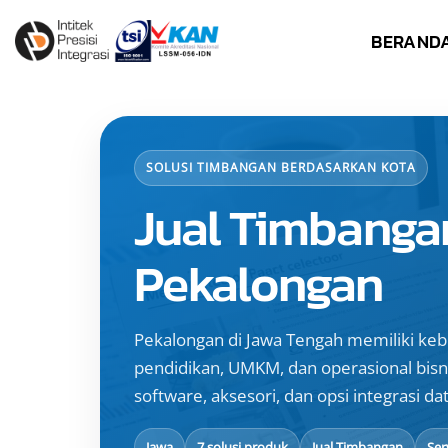
Skip
BERAND
to
content
SOLUSI TIMBANGAN BERDASARKAN KOTA
Jual Timbanga
Pekalongan
Pekalongan di Jawa Tengah memiliki keb
pendidikan, UMKM, dan operasional bisni
software, aksesori, dan opsi integrasi dat
Jawa
7 solusi produk
Jual Timbangan
Ser