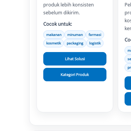
produk lebih konsisten
Pe
sebelum dikirim.
pr
ko
Cocok untuk:
ke
makanan
minuman
farmasi
Co
kosmetik
packaging
logistik
m
Lihat Solusi
s
p
Kategori Produk