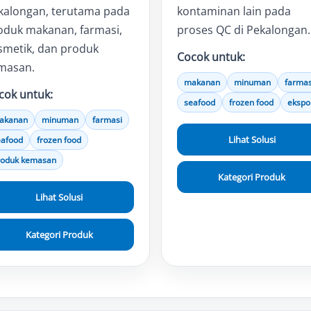
kalongan, terutama pada
kontaminan lain pada
oduk makanan, farmasi,
proses QC di Pekalongan.
smetik, dan produk
Cocok untuk:
masan.
makanan
minuman
farmas
cok untuk:
seafood
frozen food
ekspo
akanan
minuman
farmasi
Lihat Solusi
eafood
frozen food
roduk kemasan
Kategori Produk
Lihat Solusi
Kategori Produk