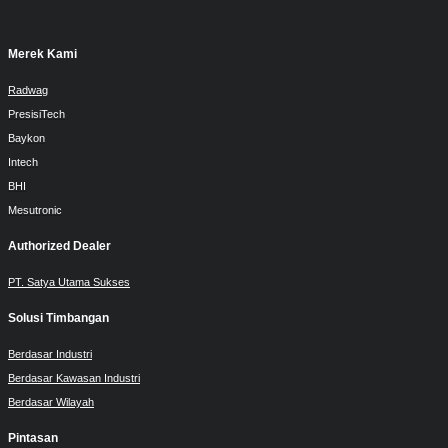
Merek Kami
Radwag
PresisiTech
Baykon
Intech
BHI
Mesutronic
Authorized Dealer
PT. Satya Utama Sukses
Solusi Timbangan
Berdasar Industri
Berdasar Kawasan Industri
Berdasar Wilayah
Pintasan