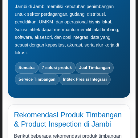
Karir
Jambi di Jambi memiliki kebutuhan penimbangan
Kontak
untuk sektor perdagangan, gudang, distribusi,
pendidikan, UMKM, dan operasional bisnis lokal.
Search
Solusi Intitek dapat membantu memilih alat timbang,
for:
software, aksesori, dan opsi integrasi data yang
sesuai dengan kapasitas, akurasi, serta alur kerja di
lokasi.
Sumatra
7 solusi produk
Jual Timbangan
Service Timbangan
Intitek Presisi Integrasi
Rekomendasi Produk Timbangan
& Product Inspection di Jambi
Berikut beberapa rekomendasi produk timbangan