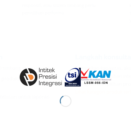
responsif, atau sistem timbang perlu
pemulihan performa.
n
Langkah konsulta
l timbang manual.
Sampaikan kapasitas, aku
kerja, dan kebutuhan int
 produksi, gudang, QC,
mengarahkan pilihan prod
Lihat kategori produk ter
elusuri untuk laporan