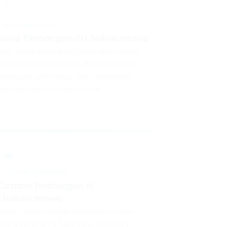
📦
SEWA TIMBANGAN
Sewa Timbangan di Lhokseumawe
Opsi sewa dapat dipertimbangkan untuk
kebutuhan proyek, trial, event produksi,
pekerjaan sementara, atau kebutuhan
penimbangan non-permanen.
🧩
CUSTOM TIMBANGAN
Custom Timbangan di
Lhokseumawe
Solusi custom dapat disesuaikan untuk
ukuran platform, kapasitas, indikator,