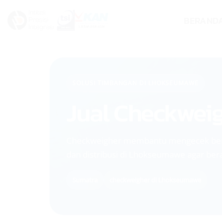
Skip
BERAND
to
content
SOLUSI TIMBANGAN DI LHOKSEUMAWE
Jual Checkwei
Checkweigher membantu mengecek berat 
dan distribusi di Lhokseumawe agar bera
Sumatra
checkweigher di Lhokseumawe