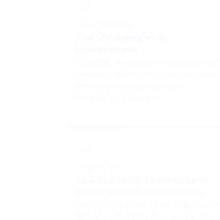
🛒
JUAL TIMBANGAN
Jual Checkweigher di
Lhokseumawe
Tim Intitek dapat membantu mencocokka
kapasitas, ketelitian, fitur, dan konfigurasi
checkweigher dengan kebutuhan
penggunaan di lapangan.
🎯
JASA KALIBRASI
Jasa Kalibrasi di Lhokseumawe
Kalibrasi membantu memastikan hasil
timbang tetap akurat, terdokumentasi, da
lebih siap untuk kebutuhan audit, quality