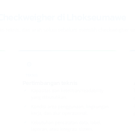
Checkweigher di Lhokseumawe
n teknis, dan arah solusi sebelum memilih checkweigher u
⚙️
TEKNIS
Pertimbangan teknis
Kapasitas dan ketelitian/readability
yang dibutuhkan.
Kondisi area penggunaan, lingkungan
kerja, dan alur operasional.
Kebutuhan pencatatan data, label,
laporan, atau integrasi sistem.