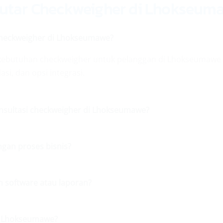
tar Checkweigher di Lhokseum
Checkweigher di Lhokseumawe?
 kebutuhan checkweigher untuk pelanggan di Lhokseumawe 
lasi, dan opsi integrasi.
onsultasi checkweigher di Lhokseumawe?
ngan proses bisnis?
n software atau laporan?
di Lhokseumawe?