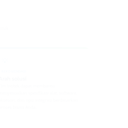
ntuk
💡
REKOMENDASI
Arah solusi
Tim Intitek dapat membantu
menyesuaikan spesifikasi alat, software,
aksesori, dan opsi integrasi berdasarkan
proses bisnis Anda.