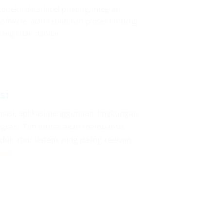
koneksi data, label printing, integrasi
software, atau kebutuhan proses timbang
yang tidak standar.
si
rasi, aplikasi penggunaan, lingkungan
egrasi. Tim Intitek akan membantu
uk atau sistem yang paling relevan.
kait