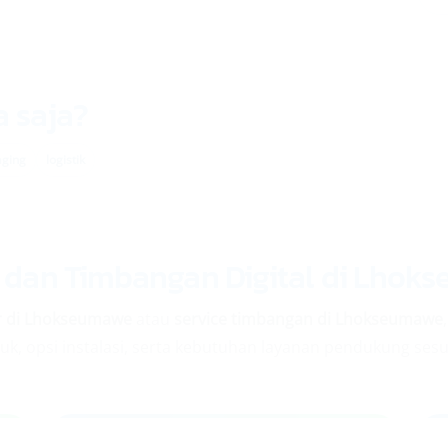
a saja?
aging
logistik
 dan Timbangan Digital di Lhok
r di Lhokseumawe
atau
service timbangan di Lhokseumawe
k, opsi instalasi, serta kebutuhan layanan pendukung sesu