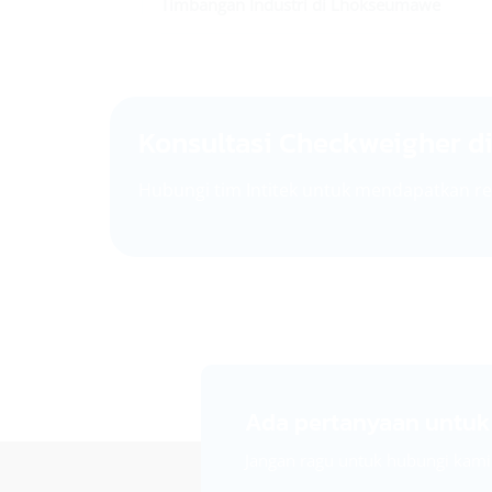
Timbangan Industri di Lhokseumawe
Konsultasi Checkweigher 
Hubungi tim Intitek untuk mendapatkan re
Ada pertanyaan untu
Jangan ragu untuk hubungi kami