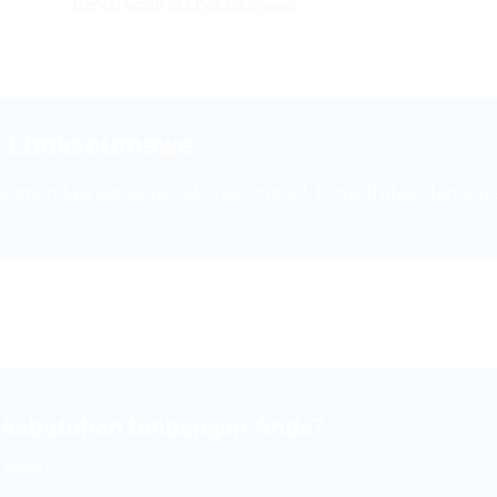
Bench Scale di Lhokseumawe
di Lhokseumawe
komendasi kapasitas, akurasi, model, konektivitas, dan si
k kebutuhan timbangan Anda?
 segera