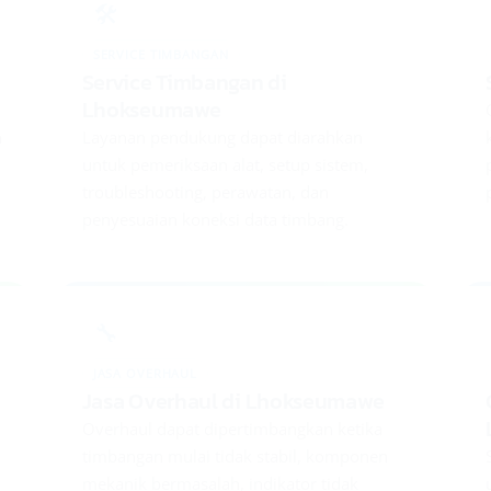
🛠️
SERVICE TIMBANGAN
Service Timbangan di
Lhokseumawe
n
Layanan pendukung dapat diarahkan
untuk pemeriksaan alat, setup sistem,
troubleshooting, perawatan, dan
penyesuaian koneksi data timbang.
🔧
JASA OVERHAUL
Jasa Overhaul di Lhokseumawe
Overhaul dapat dipertimbangkan ketika
n
timbangan mulai tidak stabil, komponen
mekanik bermasalah, indikator tidak