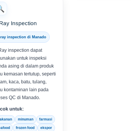
🔍
Ray Inspection
-ray inspection di Manado
Ray inspection dapat
gunakan untuk inspeksi
nda asing di dalam produk
u kemasan tertutup, seperti
am, kaca, batu, tulang,
au kontaminan lain pada
oses QC di Manado.
cok untuk:
akanan
minuman
farmasi
eafood
frozen food
ekspor