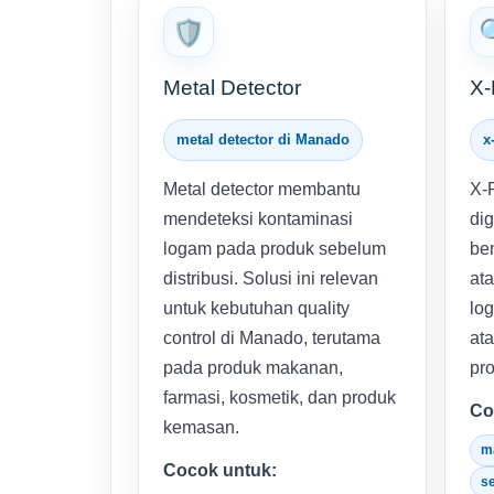
🛡️
Metal Detector
X-
metal detector di Manado
x
Metal detector membantu
X-
mendeteksi kontaminasi
di
logam pada produk sebelum
be
distribusi. Solusi ini relevan
ata
untuk kebutuhan quality
log
control di Manado, terutama
at
pada produk makanan,
pr
farmasi, kosmetik, dan produk
Co
kemasan.
m
Cocok untuk:
s