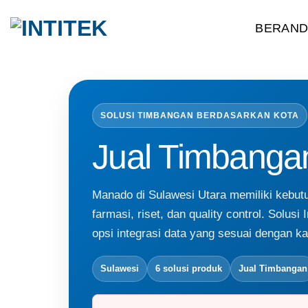
Skip
BERAN
to
content
SOLUSI TIMBANGAN BERDASARKAN KOTA
Jual Timbanga
Manado di Sulawesi Utara memiliki kebut
farmasi, riset, dan quality control. Solus
opsi integrasi data yang sesuai dengan kapa
Sulawesi
6 solusi produk
Jual Timbangan