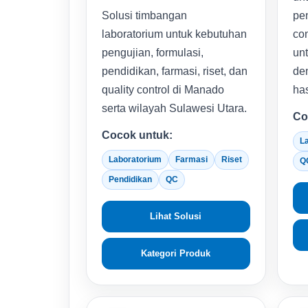
Solusi timbangan
pen
laboratorium untuk kebutuhan
co
pengujian, formulasi,
un
pendidikan, farmasi, riset, dan
den
quality control di Manado
has
serta wilayah Sulawesi Utara.
Co
Cocok untuk:
L
Laboratorium
Farmasi
Riset
Q
Pendidikan
QC
Lihat Solusi
Kategori Produk