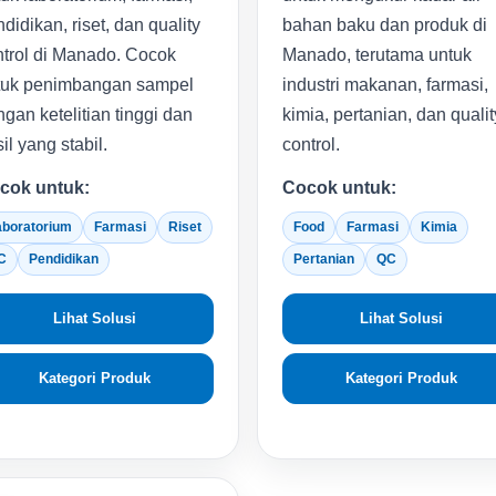
didikan, riset, dan quality
bahan baku dan produk di
ntrol di Manado. Cocok
Manado, terutama untuk
tuk penimbangan sampel
industri makanan, farmasi,
gan ketelitian tinggi dan
kimia, pertanian, dan qualit
il yang stabil.
control.
cok untuk:
Cocok untuk:
aboratorium
Farmasi
Riset
Food
Farmasi
Kimia
C
Pendidikan
Pertanian
QC
Lihat Solusi
Lihat Solusi
Kategori Produk
Kategori Produk