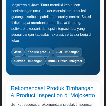
Karir
Mojokerto di Jawa Timur memiliki kebutuhan
Kontak
penimbangan untuk sektor manufaktur, produksi,
gudang, distribusi, pabrik, dan quality control. Solusi
Search
Intitek dapat membantu memilih alat timbang,
for:
software, aksesori, dan opsi integrasi data yang
sesuai dengan kapasitas, akurasi, serta alur kerja di
lokasi.
Jawa
7 solusi produk
Jual Timbangan
Service Timbangan
Intitek Presisi Integrasi
Rekomendasi Produk Timbangan
& Product Inspection di Mojokerto
Berikut beberapa rekomendasi produk timbangan