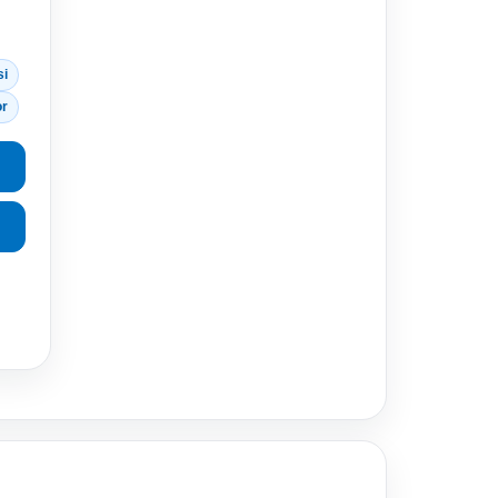
si
or