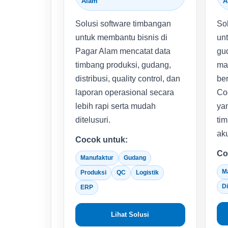
Alam
A
Solusi software timbangan
Sol
untuk membantu bisnis di
unt
Pagar Alam mencatat data
gud
timbang produksi, gudang,
mat
distribusi, quality control, dan
ber
laporan operasional secara
Co
lebih rapi serta mudah
ya
ditelusuri.
tim
aku
Cocok untuk:
Co
Manufaktur
Gudang
M
Produksi
QC
Logistik
Di
ERP
Lihat Solusi