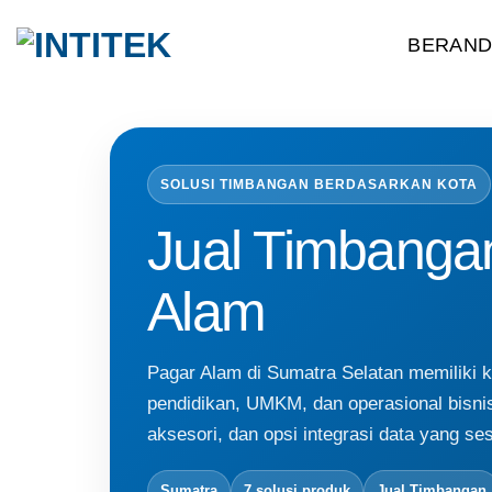
Skip
BERAN
to
content
SOLUSI TIMBANGAN BERDASARKAN KOTA
Jual Timbanga
Alam
Pagar Alam di Sumatra Selatan memiliki k
pendidikan, UMKM, dan operasional bisnis 
aksesori, dan opsi integrasi data yang ses
Sumatra
7 solusi produk
Jual Timbangan