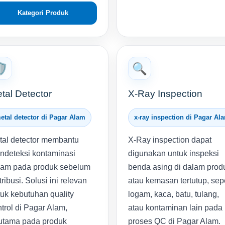
Kategori Produk
️
🔍
tal Detector
X-Ray Inspection
etal detector di Pagar Alam
x-ray inspection di Pagar Al
tal detector membantu
X-Ray inspection dapat
ndeteksi kontaminasi
digunakan untuk inspeksi
gam pada produk sebelum
benda asing di dalam prod
tribusi. Solusi ini relevan
atau kemasan tertutup, sepe
uk kebutuhan quality
logam, kaca, batu, tulang,
trol di Pagar Alam,
atau kontaminan lain pada
rutama pada produk
proses QC di Pagar Alam.