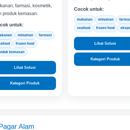
anan, farmasi, kosmetik,
Cocok untuk:
n produk kemasan.
makanan
minuman
farma
cok untuk:
seafood
frozen food
eksp
akanan
minuman
farmasi
Lihat Solusi
eafood
frozen food
roduk kemasan
Kategori Produk
Lihat Solusi
Kategori Produk
 Pagar Alam