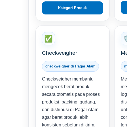
Kategori Produk
✅

Checkweigher
Me
checkweigher di Pagar Alam
m
Checkweigher membantu
Me
mengecek berat produk
me
secara otomatis pada proses
lo
produksi, packing, gudang,
dis
dan distribusi di Pagar Alam
unt
agar berat produk lebih
con
konsisten sebelum dikirim.
te