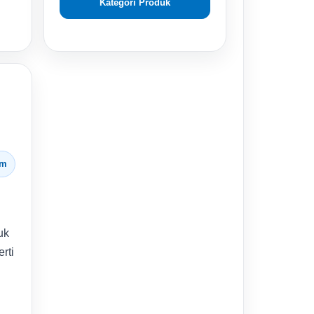
Kategori Produk
am
uk
rti