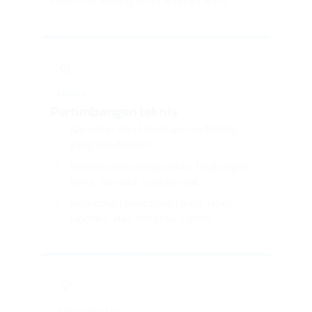
control di Sabang serta wilayah Aceh.
⚙️
TEKNIS
Pertimbangan teknis
Kapasitas dan ketelitian/readability
yang dibutuhkan.
Kondisi area penggunaan, lingkungan
kerja, dan alur operasional.
Kebutuhan pencatatan data, label,
laporan, atau integrasi sistem.
💡
REKOMENDASI