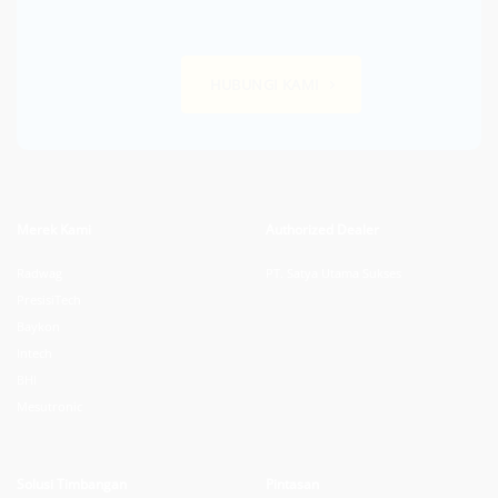
HUBUNGI KAMI
Merek Kami
Authorized Dealer
Radwag
PT. Satya Utama Sukses
PresisiTech
Baykon
Intech
BHI
Mesutronic
Solusi Timbangan
Pintasan