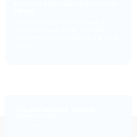
Konsultasi Timbangan Laboratorium di
Sabang
Hubungi tim Intitek untuk mendapatkan
rekomendasi kapasitas, akurasi, model,
konektivitas, dan sistem penimbangan sesuai
kebutuhan.
Ada pertanyaan untuk kebutuhan
timbangan Anda?
Jangan ragu untuk hubungi kami segera