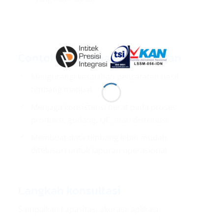
Contoh kebutuhan di lapangan
Mengurangi kesalahan pencatatan hasil
timbang manual.
Menjaga konsistensi berat pada proses
produksi, gudang, QC, atau distribusi.
Membuat data timbang lebih mudah
ditelusuri untuk laporan operasional.
Langkah konsultasi
Sampaikan kapasitas, akurasi, aplikasi