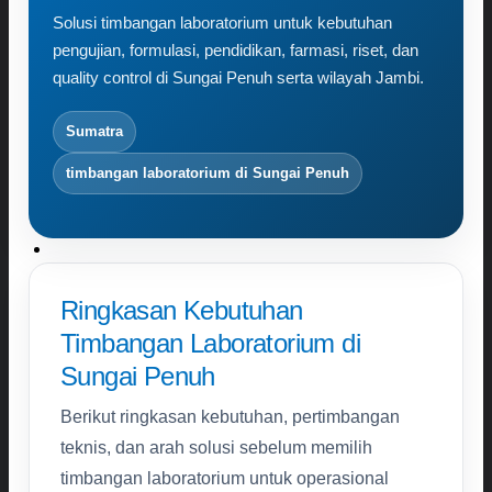
Karir
Solusi timbangan laboratorium untuk kebutuhan
Kontak
pengujian, formulasi, pendidikan, farmasi, riset, dan
quality control di Sungai Penuh serta wilayah Jambi.
Search
for:
Sumatra
timbangan laboratorium di Sungai Penuh
Ringkasan Kebutuhan
Timbangan Laboratorium di
Sungai Penuh
Berikut ringkasan kebutuhan, pertimbangan
teknis, dan arah solusi sebelum memilih
timbangan laboratorium untuk operasional