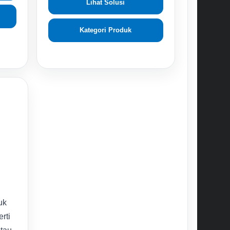
Lihat Solusi
Kategori Produk
uk
rti