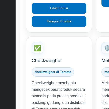
Lihat Solusi
Kategori Produk
✅
🛡
Checkweigher
Met
checkweigher di Ternate
met
Checkweigher membantu
Meta
mengecek berat produk secara
mend
otomatis pada proses produksi,
pad
packing, gudang, dan distribusi
dist