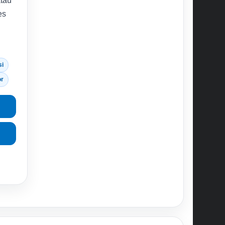
atau
es
si
or