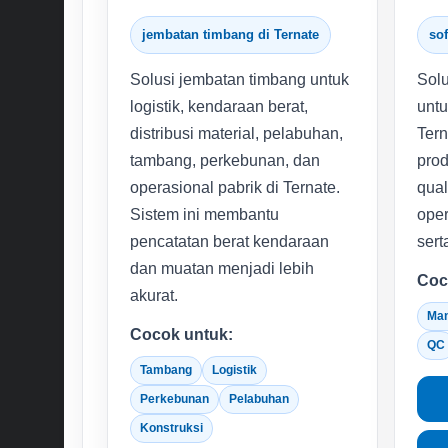
jembatan timbang di Ternate
sof
Solusi jembatan timbang untuk
Solu
logistik, kendaraan berat,
untu
distribusi material, pelabuhan,
Tern
tambang, perkebunan, dan
prod
operasional pabrik di Ternate.
qual
Sistem ini membantu
oper
pencatatan berat kendaraan
sert
dan muatan menjadi lebih
Coc
akurat.
Man
Cocok untuk:
QC
Tambang
Logistik
Perkebunan
Pelabuhan
Konstruksi