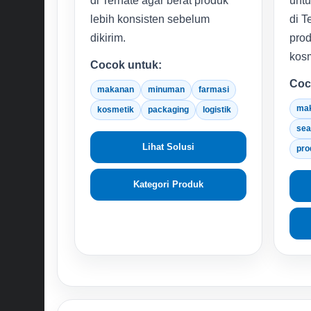
di Ternate agar berat produk
untu
lebih konsisten sebelum
di T
dikirim.
prod
kosm
Cocok untuk:
Coc
makanan
minuman
farmasi
ma
kosmetik
packaging
logistik
sea
Lihat Solusi
pro
Kategori Produk