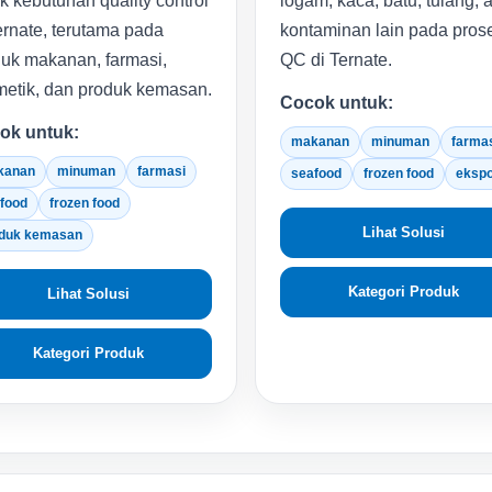
k kebutuhan quality control
logam, kaca, batu, tulang, 
ernate, terutama pada
kontaminan lain pada pros
uk makanan, farmasi,
QC di Ternate.
etik, dan produk kemasan.
Cocok untuk:
ok untuk:
makanan
minuman
farma
kanan
minuman
farmasi
seafood
frozen food
eksp
food
frozen food
Lihat Solusi
duk kemasan
Kategori Produk
Lihat Solusi
Kategori Produk