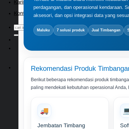
Karir
perdagangan, dan operasional kendaraan. So
Kontak
aksesori, dan opsi integrasi data yang sesuai
Search
Maluku
7 solusi produk
Jual Timbangan
for:
Rekomendasi Produk Timbangan 
Berikut beberapa rekomendasi produk timbangan 
paling mendekati kebutuhan operasional Anda, lal
🚚

Jembatan Timbang
Sof