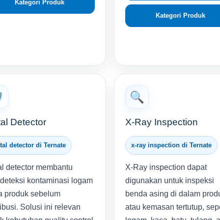
Kategori Produk
Kategori Produk
️
🔍
al Detector
X-Ray Inspection
al detector di Ternate
x-ray inspection di Ternate
l detector membantu
X-Ray inspection dapat
eteksi kontaminasi logam
digunakan untuk inspeksi
a produk sebelum
benda asing di dalam prod
ribusi. Solusi ini relevan
atau kemasan tertutup, sepe