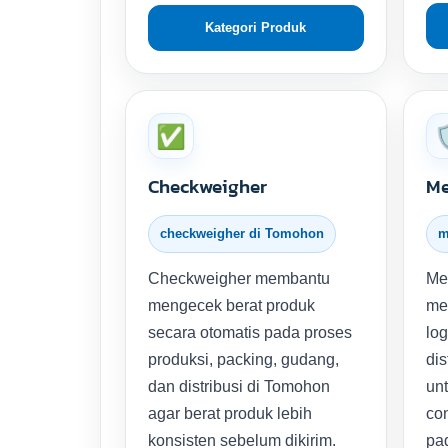
Kategori Produk
✅

Checkweigher
Me
checkweigher di Tomohon
m
Checkweigher membantu
Me
mengecek berat produk
me
secara otomatis pada proses
lo
produksi, packing, gudang,
dis
dan distribusi di Tomohon
unt
agar berat produk lebih
con
konsisten sebelum dikirim.
pa