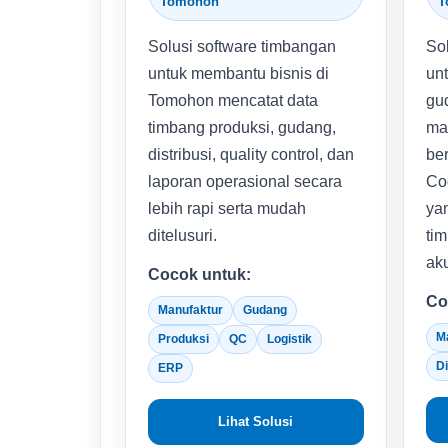
Tomohon
T
Solusi software timbangan
Sol
untuk membantu bisnis di
unt
Tomohon mencatat data
gud
timbang produksi, gudang,
mat
distribusi, quality control, dan
ber
laporan operasional secara
Co
lebih rapi serta mudah
ya
ditelusuri.
tim
aku
Cocok untuk:
Co
Manufaktur
Gudang
M
Produksi
QC
Logistik
Di
ERP
Lihat Solusi