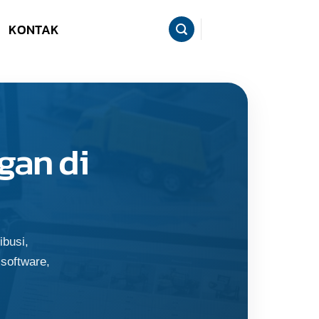
KONTAK
gan di
ibusi,
 software,