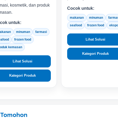
masi, kosmetik, dan produk
Cocok untuk:
masan.
makanan
minuman
farma
cok untuk:
seafood
frozen food
eksp
akanan
minuman
farmasi
Lihat Solusi
eafood
frozen food
roduk kemasan
Kategori Produk
Lihat Solusi
Kategori Produk
i Tomohon