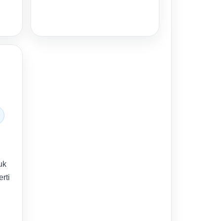
uk
rti