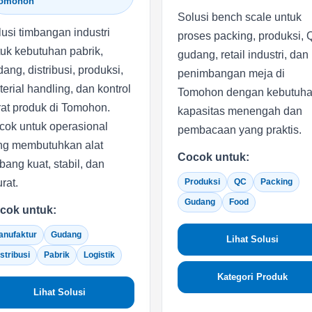
omohon
Solusi bench scale untuk
usi timbangan industri
proses packing, produksi, 
uk kebutuhan pabrik,
gudang, retail industri, dan
ang, distribusi, produksi,
penimbangan meja di
erial handling, dan kontrol
Tomohon dengan kebutuh
at produk di Tomohon.
kapasitas menengah dan
cok untuk operasional
pembacaan yang praktis.
ng membutuhkan alat
Cocok untuk:
bang kuat, stabil, dan
rat.
Produksi
QC
Packing
Gudang
Food
cok untuk:
anufaktur
Gudang
Lihat Solusi
stribusi
Pabrik
Logistik
Kategori Produk
Lihat Solusi