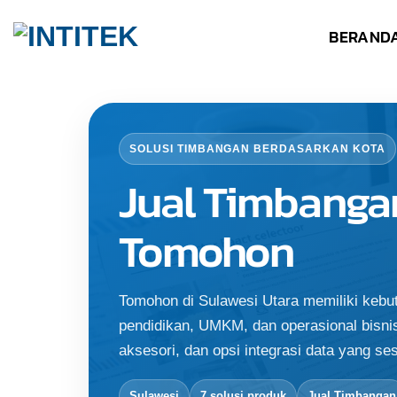
Skip
BERAND
to
content
SOLUSI TIMBANGAN BERDASARKAN KOTA
Jual Timbanga
Tomohon
Tomohon di Sulawesi Utara memiliki kebu
pendidikan, UMKM, dan operasional bisnis 
aksesori, dan opsi integrasi data yang ses
Sulawesi
7 solusi produk
Jual Timbangan