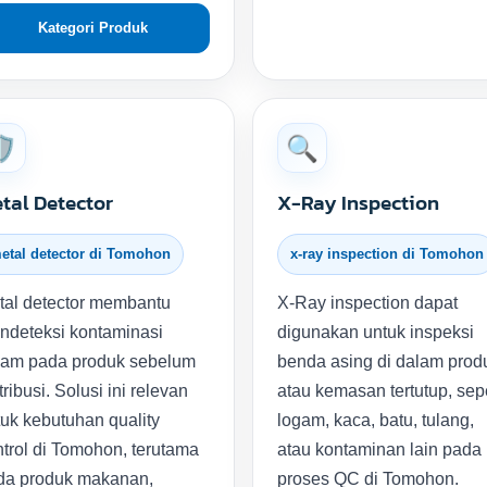
Kategori Produk
️
🔍
tal Detector
X-Ray Inspection
etal detector di Tomohon
x-ray inspection di Tomohon
tal detector membantu
X-Ray inspection dapat
ndeteksi kontaminasi
digunakan untuk inspeksi
gam pada produk sebelum
benda asing di dalam prod
tribusi. Solusi ini relevan
atau kemasan tertutup, sepe
uk kebutuhan quality
logam, kaca, batu, tulang,
trol di Tomohon, terutama
atau kontaminan lain pada
da produk makanan,
proses QC di Tomohon.