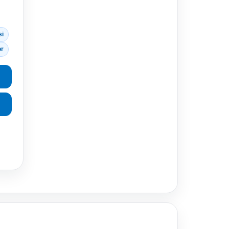
si
or