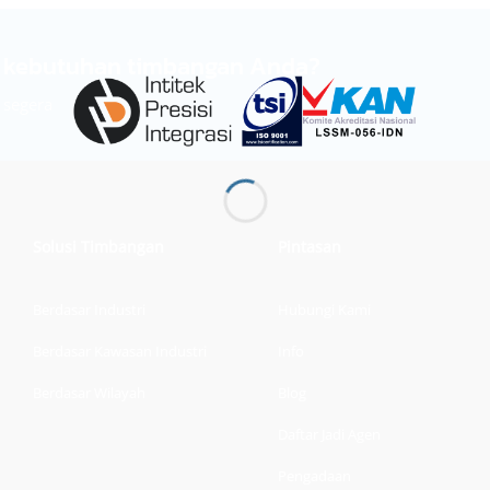
k kebutuhan timbangan Anda?
 segera
Solusi Timbangan
Pintasan
Berdasar Industri
Hubungi Kami
Berdasar Kawasan Industri
Info
Berdasar Wilayah
Blog
Daftar Jadi Agen
Pengadaan