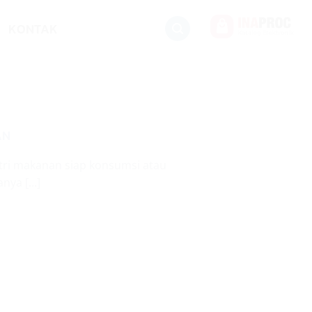
KONTAK
AN
tri makanan siap konsumsi atau
ya [...]