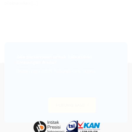
dilaksanakan [...]
Ada pertanyaan untuk kebutuhan
timbangan Anda?
Jangan ragu untuk hubungi kami segera
HUBUNGI KAMI