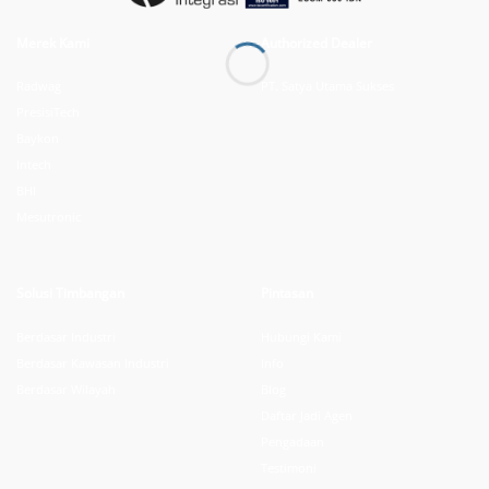
Merek Kami
Authorized Dealer
Radwag
PT. Satya Utama Sukses
PresisiTech
Baykon
Intech
BHI
Mesutronic
Solusi Timbangan
Pintasan
Berdasar Industri
Hubungi Kami
Berdasar Kawasan Industri
Info
Berdasar Wilayah
Blog
Daftar Jadi Agen
Pengadaan
Testimoni