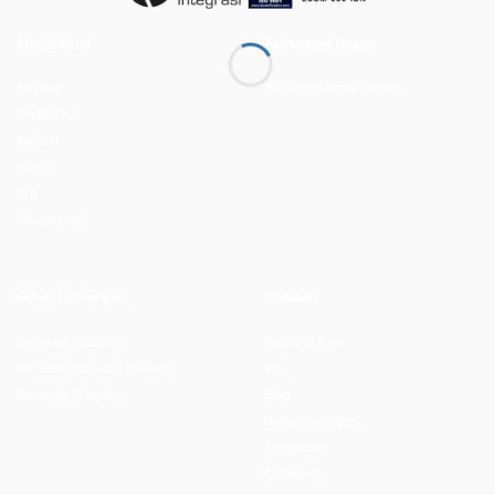
Merek Kami
Authorized Dealer
Radwag
PT. Satya Utama Sukses
PresisiTech
Baykon
Intech
BHI
Mesutronic
Solusi Timbangan
Pintasan
Berdasar Industri
Hubungi Kami
Berdasar Kawasan Industri
Info
Berdasar Wilayah
Blog
Daftar Jadi Agen
Pengadaan
Testimoni