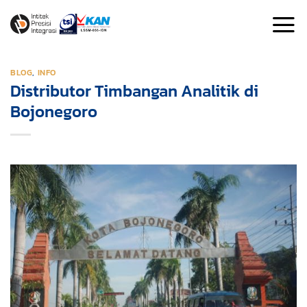
Skip
to
content
BLOG
,
INFO
Distributor Timbangan Analitik di
Bojonegoro