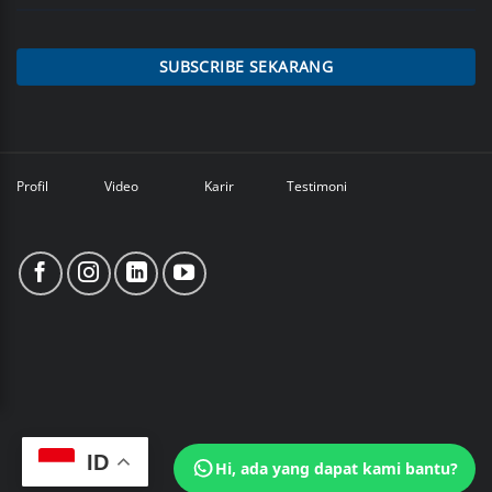
SUBSCRIBE SEKARANG
Profil
Video
Karir
Testimoni
ID
Hi, ada yang dapat kami bantu?