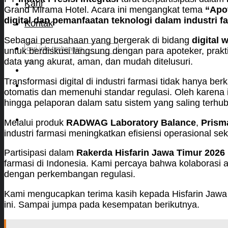
Karir
Grand Mirama Hotel. Acara ini mengangkat tema
“Apot
digital dan pemanfaatan teknologi dalam industri f
Kontak
Sebagai perusahaan yang bergerak di bidang
digital 
Search
untuk berdiskusi langsung dengan para apoteker, prakt
for:
data yang akurat, aman, dan mudah ditelusuri.
Transformasi digital di industri farmasi tidak hanya b
otomatis dan memenuhi standar regulasi. Oleh karena 
hingga pelaporan dalam satu sistem yang saling terhu
Melalui produk
RADWAG Laboratory Balance
,
Prism
industri farmasi meningkatkan efisiensi operasional s
Partisipasi dalam
Rakerda Hisfarin Jawa Timur 2026
farmasi di Indonesia. Kami percaya bahwa kolaborasi an
dengan perkembangan regulasi.
Kami mengucapkan terima kasih kepada Hisfarin Jawa T
ini. Sampai jumpa pada kesempatan berikutnya.