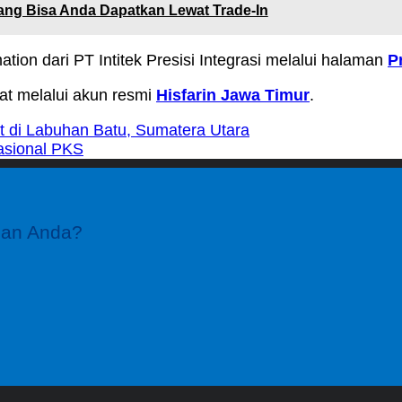
ang Bisa Anda Dapatkan Lewat Trade-In
ation dari PT Intitek Presisi Integrasi melalui halaman
P
at melalui akun resmi
Hisfarin Jawa Timur
.
t di Labuhan Batu, Sumatera Utara
rasional PKS
gan Anda?