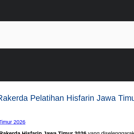
di Rakerda Pelatihan Hisfarin Jawa T
Rakerda Hi
sfarin Jawa Timu
r 2026
yang diselenggarak