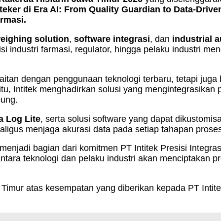
eker di Era AI: From Qu
ality Guardian to D
ata-Drive
armasi.
weighing solution
,
software integrasi
, dan
industrial 
isi industri farmasi, regulator, hingga pelaku industri
erkaitan dengan penggunaan teknologi terbaru, tetapi ju
itu, Intitek menghadirkan solusi yang mengintegrasikan
bung.
a Log Lite
, serta solusi software yang dapat dikustomi
ekaligus menjaga akurasi data pada setiap tahapan pros
menjadi bagian dari komitmen PT Intitek Presisi Integras
tara teknologi dan pelaku industri akan menciptakan pro
imur atas kesempatan yang diberikan kepada PT Intitek 