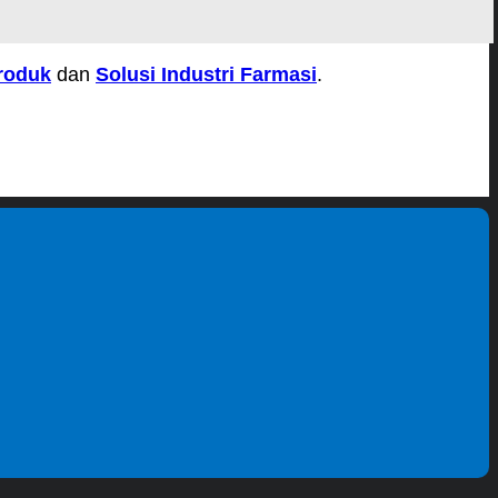
roduk
dan
Solusi Industri Farmasi
.