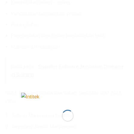
Keterlibatan orang – orang
Pendekatan berorientasi proses
Peningkatan
Pengambilan keputusan berdasarkan bukti
Manajemen hubungan
Baca juga:
Supplier Software Jembatan Timbang
di Subang
Ada 5 hal yang dijabarkan dalam Sertifikat ISO 2015,
yaitu :
Sistem Manajemen Kualitas
Tanggung Jawab Manajemen