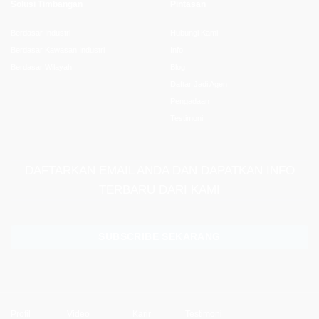
Solusi Timbangan
Pintasan
Berdasar Industri
Hubungi Kami
Berdasar Kawasan Industri
Info
Berdasar Wilayah
Blog
Daftar Jadi Agen
Pengadaan
Testimoni
DAFTARKAN EMAIL ANDA DAN DAPATKAN INFO
TERBARU DARI KAMI
SUBSCRIBE SEKARANG
Profil
Video
Karir
Testimoni