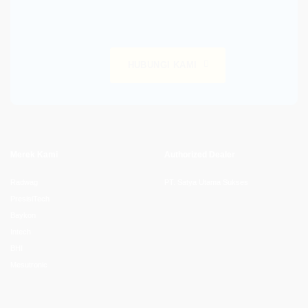
HUBUNGI KAMI
Merek Kami
Authorized Dealer
Radwag
PT. Satya Utama Sukses
PresisiTech
Baykon
Intech
BHI
Mesutronic