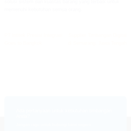
solusi sistem dan kualitas barang yang terbaik untuk
memenuhi kebutuhan semua orang.
PT Intitek Presisi Integrasi
Supplier Timbangan Digital
Goes to Bangkok
di Semarang, Jawa Tengah
Ada pertanyaan untuk kebutuhan timbangan
Anda?
Jangan ragu untuk hubungi kami segera