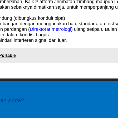
mbersihan, Baik Platform Jembatan Timbang maupun Lo
kan sebaiknya dimatikan saja, untuk memperpanjang umu
indung (dibungkus konduit pipa)
imbangan dengan menggunakan batu standar atau test we
n perdangan (
Direktorat metrologi
) ulang setipa 6 Bulan 
n dalam kondisi bagus.
ari interferen signal dari luar.
Portable
gan Anda?