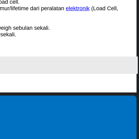
ad cell.
r/lifetime dari peralatan
elektronik
(Load Cell,
igh sebulan sekali.
sekali.