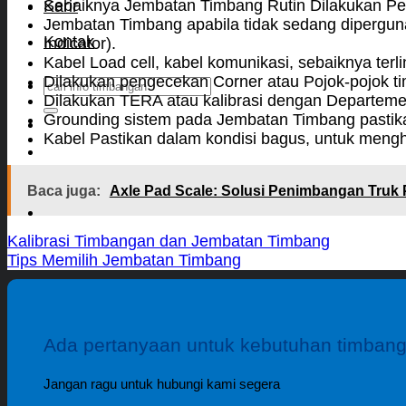
Sebaiknya Jembatan Timbang Rutin Dilakukan Pe
Karir
Jembatan Timbang apabila tidak sedang diperguna
Kontak
Indicator).
Kabel Load cell, kabel komunikasi, sebaiknya terl
Dilakukan pengecekan Corner atau Pojok-pojok t
Search
Dilakukan TERA atau kalibrasi dengan Departeme
for:
Grounding sistem pada Jembatan Timbang pastika
Kabel Pastikan dalam kondisi bagus, untuk menghind
Baca juga:
Axle Pad Scale: Solusi Penimbangan Truk 
Kalibrasi Timbangan dan Jembatan Timbang
Tips Memilih Jembatan Timbang
Ada pertanyaan untuk kebutuhan timban
Jangan ragu untuk hubungi kami segera