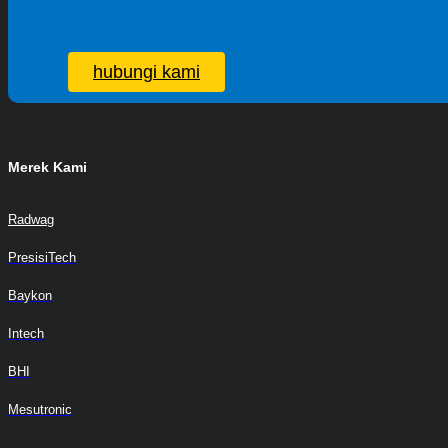
hubungi kami
Merek Kami
Radwag
PresisiTech
Baykon
Intech
BHI
Mesutronic