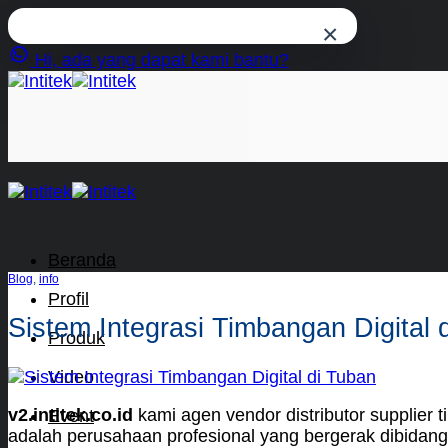
×
Hi, ada yang dapat kami bantu?
Skip
to
content
Beranda
Blog
,
info
Profil
Sistem Integrasi Timbangan Digital 
Produk
Video
v2.intitek.co.id
kami agen vendor distributor supplier
Event
adalah perusahaan profesional yang bergerak dibidang