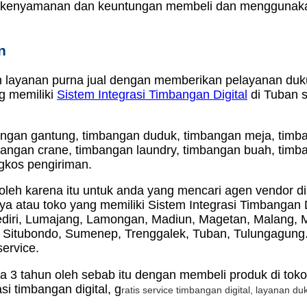
 kenyamanan dan keuntungan membeli dan menggunakan
n
n layanan purna jual dengan memberikan pelayanan duku
g memiliki
Sistem Integrasi Timbangan Digital
di Tuban s
mbangan gantung, timbangan duduk, timbangan meja, timb
bangan crane, timbangan laundry, timbangan buah, timb
gkos pengiriman.
eh karena itu untuk anda yang mencari agen vendor distr
 atau toko yang memiliki Sistem Integrasi Timbangan Di
diri, Lumajang, Lamongan, Madiun, Magetan, Malang, M
 Situbondo, Sumenep, Trenggalek, Tuban, Tulungagung.
ervice.
ga 3 tahun oleh sebab itu dengan membeli produk di t
si timbangan digital, g
ratis service timbangan digital, l
ayanan duk