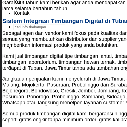
Karir
Garansi 3 tahun kami berikan agar anda mendapatkan
lama selama bertahun-tahun.
Kontak
Sistem Integrasi Timbangan Digital di Tuba
Search
for:
Sebagai agen dan vendor kami fokus pada kualitas da
semua yang membutuhkan distributor dan supplier yan
memberikan informasi produk yang anda butuhkan.
Kami jual timbangan digital tipe timbangan lantai, ti
timbangan laboratorium, timbangan hewan ternak, tim
terdapat di Tuban, Jawa Timur tanpa ada tambahan on
Jangkauan penjualan kami menyeluruh di Jawa Timur, ol
Malang, Mojokerto, Pasuruan, Probolinggo dan Surabaya
Bojonegoro, Bondowoso, Gresik, Jember, Jombang, Ke
Pasuruan, Ponorogo, Probolinggo, Sampang, Sidoarjo,
Whatsapp atau langsung menelpon layanan customer s
Semua produk timbangan digital kami bergaransi hing
seperti gratis ongkir tanpa minimum order, gratis kalibra