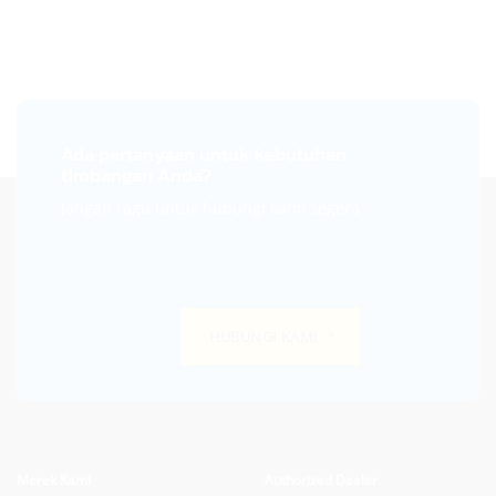
Ada pertanyaan untuk kebutuhan
timbangan Anda?
Jangan ragu untuk hubungi kami segera
HUBUNGI KAMI
Merek Kami
Authorized Dealer