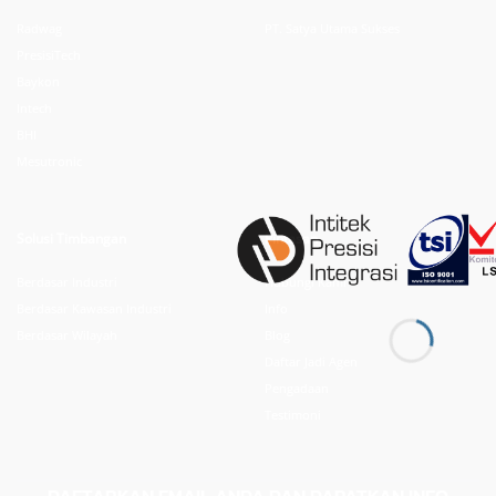
Radwag
PT. Satya Utama Sukses
PresisiTech
Baykon
Intech
BHI
Mesutronic
Solusi Timbangan
Pintasan
Berdasar Industri
Hubungi Kami
Berdasar Kawasan Industri
Info
Berdasar Wilayah
Blog
Daftar Jadi Agen
Pengadaan
Testimoni
DAFTARKAN EMAIL ANDA DAN DAPATKAN INFO