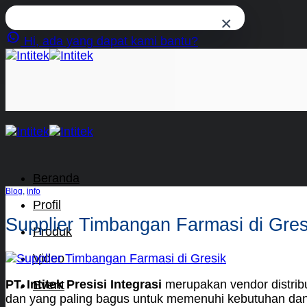
×
Hi, ada yang dapat kami bantu?
Skip
to
content
Beranda
Blog
,
info
Profil
Supplier Timbangan Farmasi di Gres
Produk
Video
PT. Intitek Presisi Integrasi
merupakan vendor distrib
Event
dan yang paling bagus untuk memenuhi kebutuhan dan 