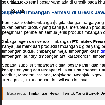
Karir
sejumlah toko retail besar yang ada di Gresik pada k
Kontak
Supplier Timbangan Farmasi di Gresik Jaw
Search
Kami jual produk timbangan digital dengan harga yan
for:
bukan berarti produk yang kami jual merupakan produk 
pengiriman pembelian semua jenis produk timbangan dig
Sebagai agen dan vendor timbangan
PT. Intitek Presi
hanya jual merk dari produksi timbangan digital yang b
timbangan duduk, timbangan meja, timbangan kasir,
ti
timbangan laundry, timbangan anti karat/korosif, tim
Sebagai supplier timbangan digital besar kami tidak ha
kabupaten yang ada terdapat di Jawa Timur seperti B
Madiun, Magetan, Malang, Mojokerto, Nganjuk, Ngawi
Trenggalek, Tulungagung dan wilayah lainnya.
Baca juga:
Timbangan Hewan Ternak Yang Banyak D