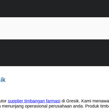
ik
utor
supplier timbangan farmasi
di Gresik. Kami menawar
menunjang operasional perusahaan anda. Produk timban