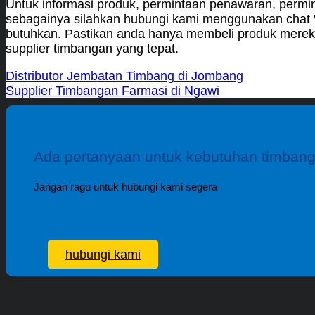
Untuk informasi produk, permintaan penawaran, permin
sebagainya silahkan hubungi kami menggunakan chat W
butuhkan. Pastikan anda hanya membeli produk merek t
supplier timbangan yang tepat.
Distributor Jembatan Timbang di Jombang
Supplier Timbangan Farmasi di Ngawi
Ada pertanyaan untuk kebutuhan timban
Jangan ragu untuk hubungi kami segera
hubungi kami