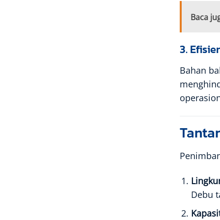
Baca ju
3. Efis
Bahan ba
menghind
operasion
Tanta
Penimbang
Lingku
Debu t
Kapasi