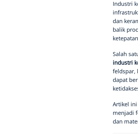
Industri
infrastru
dan kera
balik pro
ketepata
Salah sat
industri 
feldspar,
dapat ber
ketidakse
Artikel 
menjadi f
dan mate