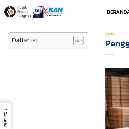
Skip
BERAND
to
content
BLOG
Daftar isi
Pengg
→
Daftar isi