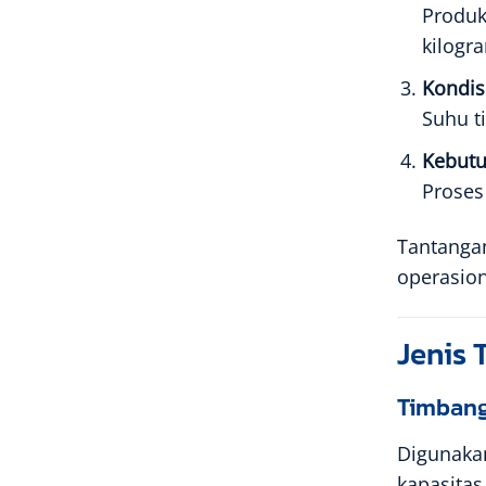
Produk
kilogr
Kondis
Suhu t
Kebutu
Proses
Tantangan
operasion
Jenis 
Timbang
Digunakan
kapasitas