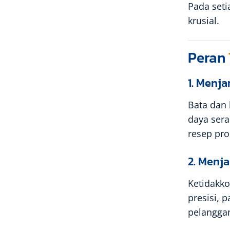
Pada set
krusial.
Peran
1. Menja
Bata dan 
daya sera
resep pro
2. Menja
Ketidakko
presisi, 
pelangga