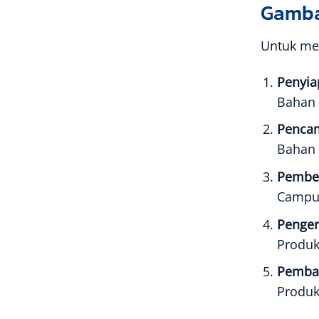
Gamba
Untuk me
Penyia
Bahan 
Pencam
Bahan 
Pemben
Campur
Penger
Produk
Pembak
Produk