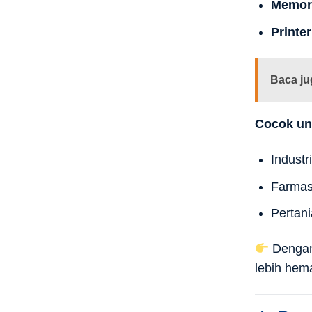
Memor
Printe
Baca ju
Cocok un
Industr
Farmasi
Pertani
Dengan 
lebih hemat