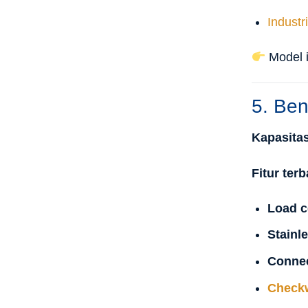
Industr
Model in
5. Ben
Kapasitas
Fitur terb
Load ce
Stainle
Connec
Check