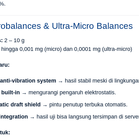
%.
robalances & Ultra-Micro Balances
:
2 – 10 g
hingga 0,001 mg (micro) dan 0,0001 mg (ultra-micro)
aru:
 anti-vibration system
→ hasil stabil meski di lingkunga
 built-in
→ mengurangi pengaruh elektrostatis.
tic draft shield
→ pintu penutup terbuka otomatis.
integration
→ hasil uji bisa langsung tersimpan di serve
tuk: