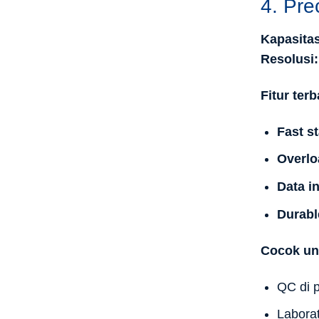
4. Pre
Kapasitas
Resolusi:
Fitur terb
Fast st
Overlo
Data i
Durabl
Cocok un
QC di 
Labora