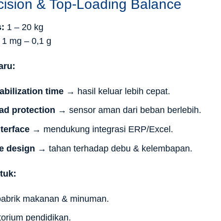
cision & Top-Loading Balance
:
1 – 20 kg
1 mg – 0,1 g
aru:
abilization time
→ hasil keluar lebih cepat.
ad protection
→ sensor aman dari beban berlebih.
nterface
→ mendukung integrasi ERP/Excel.
e design
→ tahan terhadap debu & kelembapan.
tuk:
pabrik makanan & minuman.
torium pendidikan.