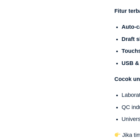
Fitur terb
Auto-ca
Draft s
Touchs
USB & 
Cocok un
Laborat
QC ind
Univers
Jika ti