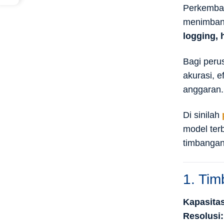
Perkemban
menimbang
logging, 
Bagi peru
akurasi, 
anggaran.
Di sinilah
model ter
timbangan
1. Tim
Kapasitas
Resolusi: