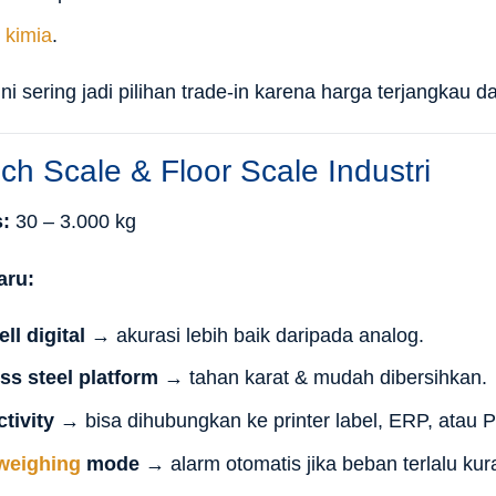
i kimia
.
i sering jadi pilihan trade-in karena harga terjangkau dan 
ch Scale & Floor Scale Industri
:
30 – 3.000 kg
aru:
ll digital
→ akurasi lebih baik daripada analog.
ss steel platform
→ tahan karat & mudah dibersihkan.
tivity
→ bisa dihubungkan ke printer label, ERP, atau 
weighing
mode
→ alarm otomatis jika beban terlalu kur