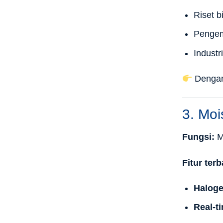
Riset b
Pengem
Industr
Dengan 
3. Moi
Fungsi:
M
Fitur terb
Haloge
Real-t