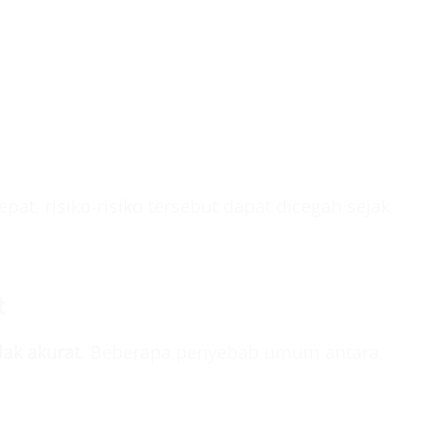
pat, risiko-risiko tersebut dapat dicegah sejak
t
dak akurat
. Beberapa penyebab umum antara