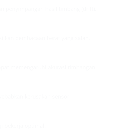
 penyimpangan hasil timbang (drift).
silkan pembacaan berat yang salah.
dapat memengaruhi akurasi timbangan.
ebabkan kerusakan sensor.
 bekerja optimal.